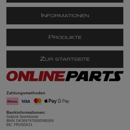
I
NFORMATIONEN
P
RODUKTE
Z
UR STARTSEITE
Zahlungsmethoden
Bankinformationen:
Sydjysk Sparekasse
IBAN: DK3697970000588369
BIC: FROSDK21