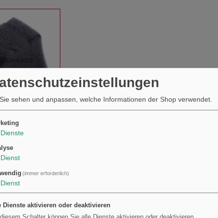
Datenschutzeinstellungen
Sie sehen und anpassen, welche Informationen der Shop verwendet.
Foam
keting
atzteil
Dienste
lter
KAUFEN
lyse
Dienst
wendig
(immer erforderlich)
Andere kauften auch …
S
Dienst
e Dienste aktivieren oder deaktivieren
 diesem Schalter können Sie alle Dienste aktivieren oder deaktivieren.