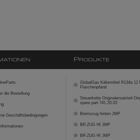
P
MATIONEN
RODUKTE
lineParts
GlobalGas Kältemittel R134a 12 k
Flaschenpfand
er die Bestellung
Steuerkette Originalersatzteil Ori
spare part 741.20.03
ng
Bremszug hinten JMP
ine Geschäftsbedingungen
BR ZUG HI JMP
informationen
BR ZUG HI JMP