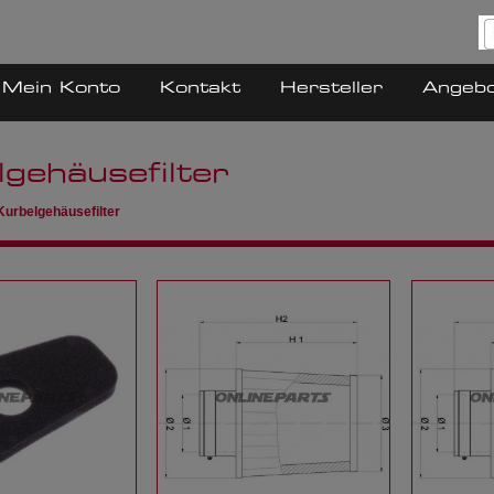
Mein Konto
Kontakt
Hersteller
Angeb
gehäusefilter
Kurbelgehäusefilter