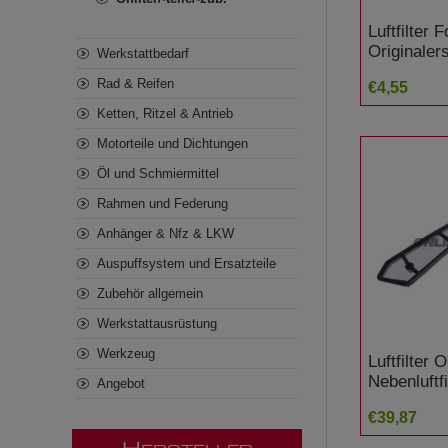
Luftfilter 
Originalers
Werkstattbedarf
Nebenluftf
Rad & Reifen
€4,55
1000 F Fir
Ketten, Ritzel & Antrieb
Motorteile und Dichtungen
Öl und Schmiermittel
Rahmen und Federung
Anhänger & Nfz & LKW
Auspuffsystem und Ersatzteile
Zubehör allgemein
Werkstattausrüstung
Werkzeug
Luftfilter 
Nebenluftfi
Angebot
Mana 850
€39,87