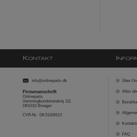
K
I
ONTAKT
NFOR
info@onlineparts.dk
Über On
Firmenanschrift
Alles üb
Onlineparts
Vemmingbundstrandvej 111
Bezahlu
DK6310 Broager
Allgeme
CVR-Nr.: DK31169313
Kontakt
FAQ