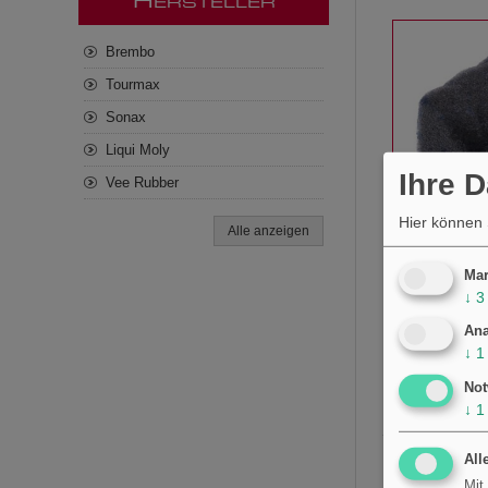
H
ERSTELLER
Brembo
Tourmax
Sonax
Liqui Moly
Ihre 
Vee Rubber
Hier können 
Alle anzeigen
Luftfilter 
Mar
Originalers
↓
3
Nebenluftfi
€12,58
Ana
↓
1
Not
↓
1
All
Mit