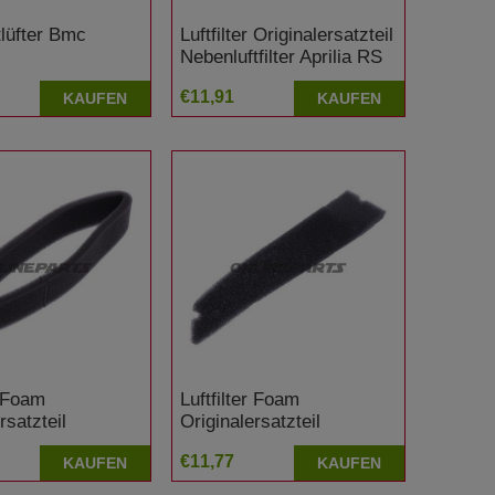
tlüfter Bmc
Luftfilter Originalersatzteil
Nebenluftfilter Aprilia RS
125 Extrema/Replica
€11,91
KAUFEN
KAUFEN
r Foam
Luftfilter Foam
rsatzteil
Originalersatzteil
tfilter Honda ADV
Nebenluftfilter
€11,77
KAUFEN
KAUFEN
BS