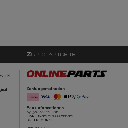
Z
UR STARTSEITE
g inkl.
Zahlungsmethoden
ginal
Bankinformationen:
Sydjysk Sparekasse
IBAN: DK3697970000588369
BIC: FROSDK21