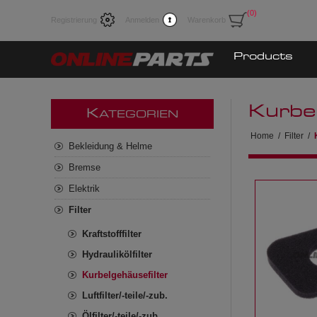
(0)
Registrierung
Anmelden
Warenkorb
Products
Kurbel
K
ATEGORIEN
Home
/
Filter
/
Bekleidung & Helme
Bremse
Elektrik
Filter
Kraftstofffilter
Hydraulikölfilter
Kurbelgehäusefilter
Luftfilter/-teile/-zub.
Ölfilter/-teile/-zub.