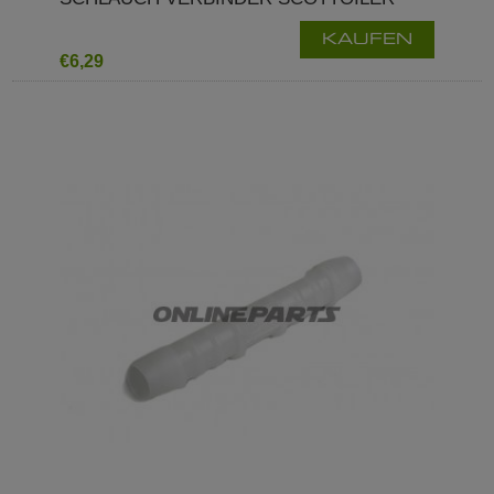
KAUFEN
€6,29