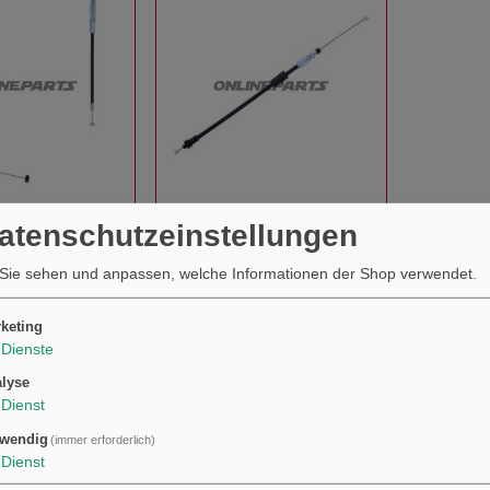
P JMP
ZUG EXUP JMP
Datenschutzeinstellungen
Sie sehen und anpassen, welche Informationen der Shop verwendet.
€28,90
KAUFEN
KAUFEN
keting
Dienste
Andere kauften auch …
S
lyse
Dienst
wendig
(immer erforderlich)
Dienst