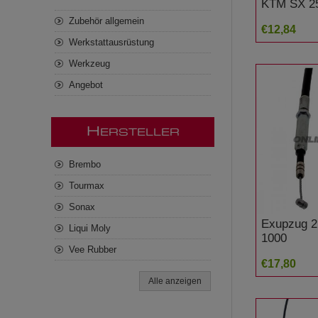
KTM SX 2
Zubehör allgemein
€12,84
Werkstattausrüstung
Werkzeug
Angebot
H
ERSTELLER
Brembo
Tourmax
Sonax
Exupzug 2
Liqui Moly
1000
Vee Rubber
€17,80
Alle anzeigen