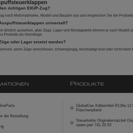
puffsteuerklappen
 den richtigen EXUP-Zug?
g nach Motorradmarke, Modell und Baujahr aus und vergleichen Sie die Produktinf
r Auspuffsteuerklappen universell?
en ähnlich aussehen, aber Züge, Lager und Montageteile können je nach Modell u
es Produkts als Grundlage.
Züge oder Lager ersetzt werden?
 sinnvoll, wenn Züge verschlissen, schwergängig, beschädigt sind oder nicht mehr k
P
MATIONEN
RODUKTE
lineParts
GlobalGas Kältemittel R134a 12 k
Flaschenpfand
er die Bestellung
Steuerkette Originalersatzteil Ori
spare part 741.20.03
ng