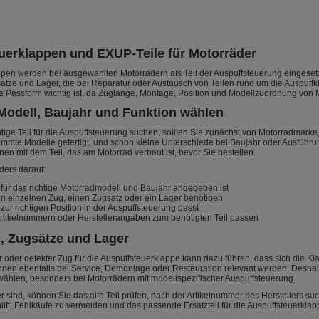
uerklappen und EXUP-Teile für Motorräder
pen werden bei ausgewählten Motorrädern als Teil der Auspuffsteuerung eingesetzt.
ze und Lager, die bei Reparatur oder Austausch von Teilen rund um die Auspuffkl
e Passform wichtig ist, da Zuglänge, Montage, Position und Modellzuordnung von 
 Modell, Baujahr und Funktion wählen
tige Teil für die Auspuffsteuerung suchen, sollten Sie zunächst von Motorradma
stimmte Modelle gefertigt, und schon kleine Unterschiede bei Baujahr oder Ausfüh
nen mit dem Teil, das am Motorrad verbaut ist, bevor Sie bestellen.
ders darauf:
 für das richtige Motorradmodell und Baujahr angegeben ist
en einzelnen Zug, einen Zugsatz oder ein Lager benötigen
 zur richtigen Position in der Auspuffsteuerung passt
rtikelnummern oder Herstellerangaben zum benötigten Teil passen
 Zugsätze und Lager
r oder defekter Zug für die Auspuffsteuerklappe kann dazu führen, dass sich die K
nen ebenfalls bei Service, Demontage oder Restauration relevant werden. Deshalb is
 wählen, besonders bei Motorrädern mit modellspezifischer Auspuffsteuerung.
 sind, können Sie das alte Teil prüfen, nach der Artikelnummer des Herstellers 
lft, Fehlkäufe zu vermeiden und das passende Ersatzteil für die Auspuffsteuerklapp