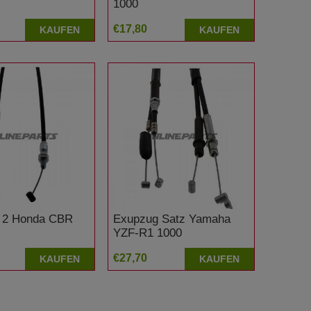
1000
€17,80
KAUFEN
KAUFEN
 2 Honda CBR
Exupzug Satz Yamaha
YZF-R1 1000
€27,70
KAUFEN
KAUFEN