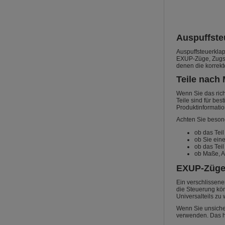
Auspuffste
Auspuffsteuerklap
EXUP-Züge, Zugsät
denen die korrekt
Teile nach
Wenn Sie das rich
Teile sind für be
Produktinformatio
Achten Sie beson
ob das Teil
ob Sie ein
ob das Teil
ob Maße, A
EXUP-Züge,
Ein verschlissene
die Steuerung kön
Universalteils zu
Wenn Sie unsicher
verwenden. Das hi