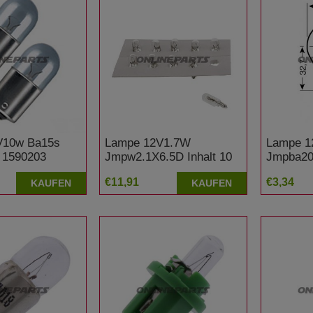
V10w Ba15s
Lampe 12V1.7W
Lampe 1
 1590203
Jmpw2.1X6.5D Inhalt 10
Jmpba20d
e: 1597723
Stück Suzuki GS 500
Honda C
€11,91
€3,34
KAUFEN
KAUFEN
 650