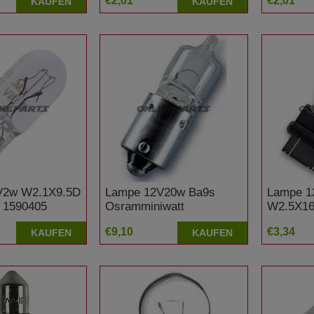
€2,01
€2,01
KAUFEN
KAUFEN
1100 C Shadow
V2w W2.1X9.5D
Lampe 12V20w Ba9s
Lampe 1
 1590405
Osramminiwatt
W2.5X16
€9,10
€3,34
KAUFEN
KAUFEN