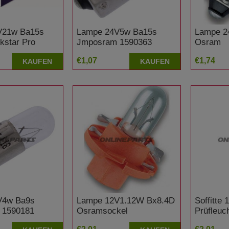
V21w Ba15s
Lampe 24V5w Ba15s
Lampe 2
kstar Pro
Jmposram 1590363
Osram
Alternative: 1590108
€1,07
€1,74
KAUFEN
KAUFEN
V4w Ba9s
Lampe 12V1.12W Bx8.4D
Soffitte
 1590181
Osramsockel
Prüfleuc
e: 1590101
Pasellorange