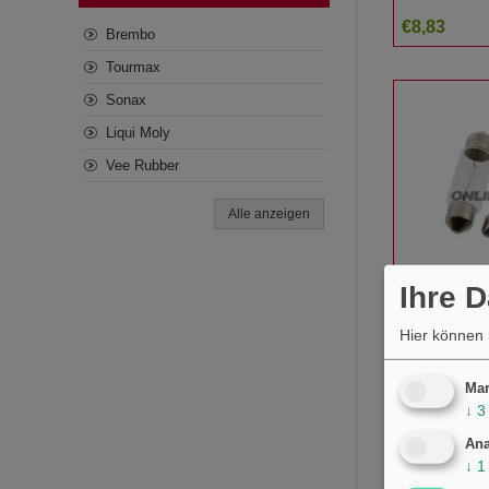
125 T Twi
€8,83
Brembo
Tourmax
Sonax
Liqui Moly
Vee Rubber
Alle anzeigen
Ihre 
Lampe 12V
Hier können 
Jmp2er Bl
1597731 
€1,87
Mar
↓
3
Ana
↓
1