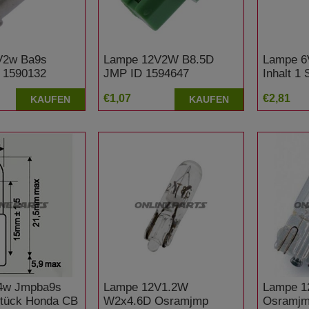
V2w Ba9s
Lampe 12V2W B8.5D
Lampe 6
 1590132
JMP ID 1594647
Inhalt 1 
€1,07
€2,81
KAUFEN
KAUFEN
4w Jmpba9s
Lampe 12V1.2W
Lampe 1
 Stück Honda CB
W2x4.6D Osramjmp
Osramjm