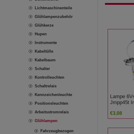
Lichtmaschinenteile
Glühlampenzubehör
Glühkerze
Hupen
Instrumente
Kabeltülle
Kabelbaum
Schalter
Kontrolleuchten
Schaltrelais
Kennzeichenleuchte
Lampe 6V
Jmpp45t In
Positionsleuchten
Arbeitsstromrelais
€3,08
Glühlampen
Fahrzeugbezogen