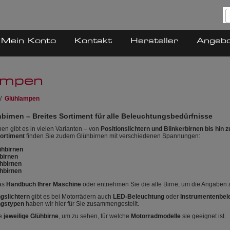
Mein Konto
Kontakt
Hersteller
Angeb
ampen
/
Glühlampen
birnen – Breites Sortiment für alle Beleuchtungsbedürfnisse
en gibt es in vielen Varianten – von
Positionslichtern und Blinkerbirnen bis hin
ortiment
finden Sie zudem Glühbirnen mit verschiedenen Spannungen:
lühbirnen
hbirnen
ühbirnen
ühbirnen
as
Handbuch Ihrer Maschine
oder entnehmen Sie die alte Birne, um die Angaben 
gslichtern
gibt es bei Motorrädern auch
LED-Beleuchtung
oder
Instrumentenbel
ngstypen
haben wir hier für Sie zusammengestellt.
ie
jeweilige Glühbirne
, um zu sehen, für welche
Motorradmodelle
sie geeignet ist.