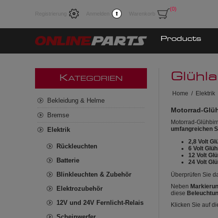
(0)
Registrierung
Anmelden
Warenkorb
Products
Glühl
K
ATEGORIEN
Home
/
Elektrik
Bekleidung & Helme
Motorrad-Glüh
Bremse
Motorrad-Glühbirn
umfangreichen S
Elektrik
2,8 Volt G
Rückleuchten
6 Volt Glü
12 Volt Gl
Batterie
24 Volt Gl
Blinkleuchten & Zubehör
Überprüfen Sie d
Neben
Markierun
Elektrozubehör
diese
Beleuchtu
12V und 24V Fernlicht-Relais
Klicken Sie auf d
Scheinwerfer