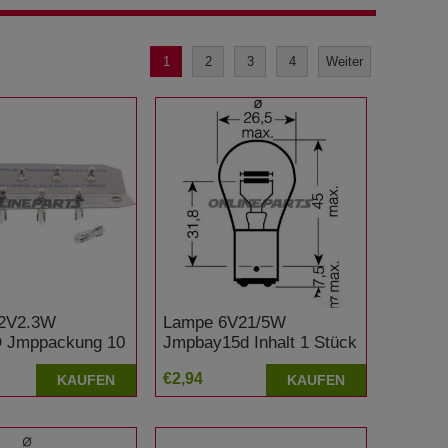
1
2
3
4
Weiter
2V2.3W
Lampe 6V21/5W
 Jmppackung 10
Jmpbay15d Inhalt 1 Stück
mp 1590201
Yamaha DT 175
€2,94
KAUFEN
KAUFEN