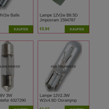
4V2w Ba9s
Lampe 12V2w B8.5D
Jmposram 1594787
€0,94
KAUFEN
KAUFEN
 18V 3W
Lampe 12V2.3W
htefür 6327290
W2x4.6D Osramjmp
1590201