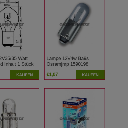
2V35/35 Watt
Lampe 12V4w Ba9s
 Inhalt 1 Stück
Osramjmp 1590198
B 400 F Four
Alternative: 1597707
€1,07
KAUFEN
KAUFEN
Honda VT 1100 C Shadow