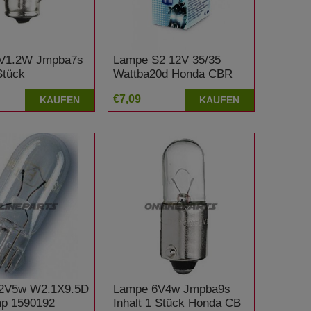
V1.2W Jmpba7s
Lampe S2 12V 35/35
Stück
Wattba20d Honda CBR
125 R
€7,09
KAUFEN
KAUFEN
2V5w W2.1X9.5D
Lampe 6V4w Jmpba9s
p 1590192
Inhalt 1 Stück Honda CB