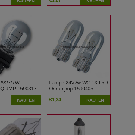
€1,07
KAUFEN
KAUFEN
2V27/7W
Lampe 24V2w W2.1X9.5D
Q JMP 1590317
Osramjmp 1590405
€1,34
KAUFEN
KAUFEN