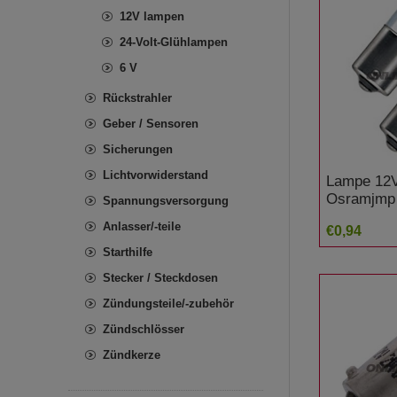
12V lampen
24-Volt-Glühlampen
6 V
Rückstrahler
Geber / Sensoren
Sicherungen
Lichtvorwiderstand
Lampe 12
Osramjmp
Spannungsversorgung
Alternativ
Anlasser/-teile
€0,94
Honda CB
Starthilfe
Stecker / Steckdosen
Zündungsteile/-zubehör
Zündschlösser
Zündkerze