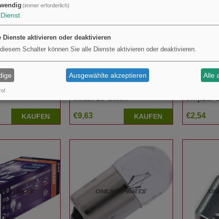
wendig
(immer erforderlich)
Dienst
e Dienste aktivieren oder deaktivieren
 diesem Schalter können Sie alle Dienste aktivieren oder deaktivieren.
dige
Ausgewählte akzeptieren
Alle 
V21w Baw15s
Lampe 6V1.2W Jmpba7s
Lampe 1
ro!
Inhalt 10 Stück
Jmp2er B
1597756
€9,63
€2,54
KAUFEN
KAUFEN
F