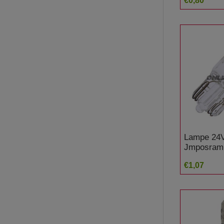
€0,80
Honda VT 
Lampe 24
Jmposram
€1,07