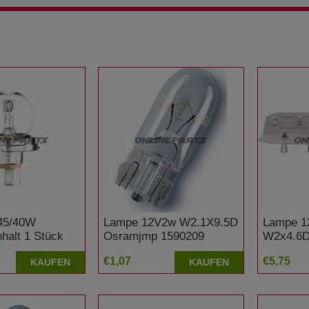
45/40W
Lampe 12V2w W2.1X9.5D
Lampe 1
halt 1 Stück
Osramjmp 1590209
W2x4.6D
Yamaha XV 750 SE
Stück J
€1,07
€5,75
KAUFEN
KAUFEN
Special