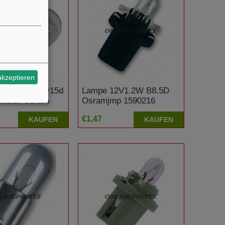
akzeptieren
2V21/5W Bay15d
Lampe 12V1.2W B8.5D
lister Osram
Osramjmp 1590216
 Suzuki GSX 750
€1,47
KAUFEN
KAUFEN