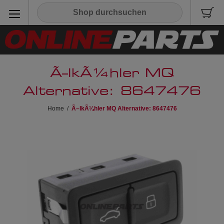
Ã–lkÃ¼hler MQ
Alternative: 8647476
Home
/
Ã–lkÃ¼hler MQ Alternative: 8647476