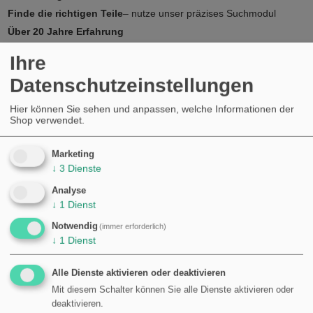
Finde die richtigen Teile
– nutze unser präzises Suchmodul
Über 20 Jahre Erfahrung
Ihre
Datenschutzeinstellungen
ÃlkÃ¼hler MQ Alternative: 8647476
Hier können Sie sehen und anpassen, welche Informationen der
Shop verwendet.
Marketing
↓
3
Dienste
Analyse
↓
1
Dienst
Notwendig
(immer erforderlich)
↓
1
Dienst
Alle Dienste aktivieren oder deaktivieren
Mit diesem Schalter können Sie alle Dienste aktivieren oder
deaktivieren.