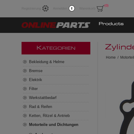
(0)
Registrierung
Anmelden
Warenkorb
Products
Zylin
K
ATEGORIEN
Home
/
Motorte
Bekleidung & Helme
Bremse
Elektrik
Filter
Werkstattbedarf
Rad & Reifen
Ketten, Ritzel & Antrieb
Motorteile und Dichtungen