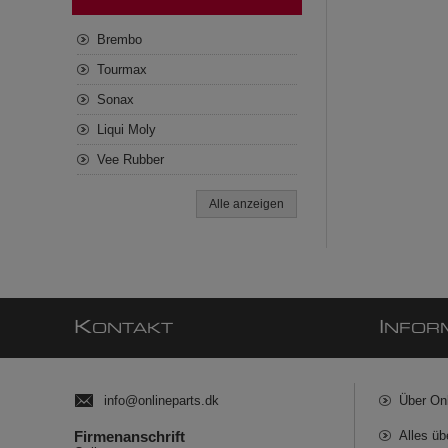
Brembo
Tourmax
Sonax
Liqui Moly
Vee Rubber
Alle anzeigen
K
I
ONTAKT
NFOR
info@onlineparts.dk
Über On
Firmenanschrift
Alles üb