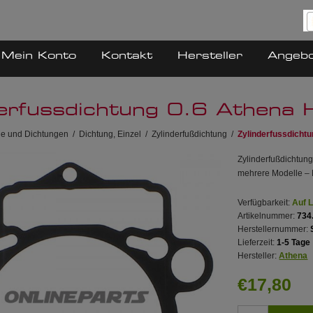
Mein Konto
Kontakt
Hersteller
Angeb
derfussdichtung 0.6 Athena
ile und Dichtungen
/
Dichtung, Einzel
/
Zylinderfußdichtung
/
Zylinderfussdicht
Zylinderfußdichtun
mehrere Modelle – M
Verfügbarkeit:
Auf 
Artikelnummer:
734
Herstellernummer:
Lieferzeit:
1-5 Tage
Hersteller:
Athena
€17,80