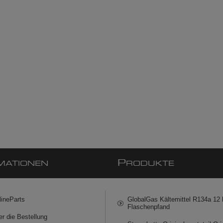
P
MATIONEN
RODUKTE
lineParts
GlobalGas Kältemittel R134a 12 k
Flaschenpfand
er die Bestellung