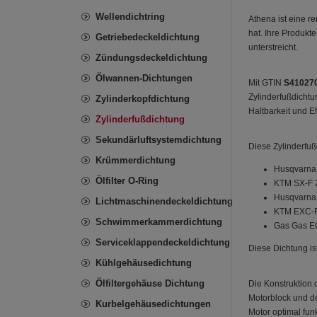
Wellendichtring
Athena ist eine r
hat. Ihre Produkt
Getriebedeckeldichtung
unterstreicht.
Zündungsdeckeldichtung
Ölwannen-Dichtungen
Mit GTIN
S41027
Zylinderfußdichtu
Zylinderkopfdichtung
Haltbarkeit und Ef
Zylinderfußdichtung
Sekundärluftsystemdichtung
Diese Zylinderfuß
Krümmerdichtung
Husqvarna
Ölfilter O-Ring
KTM SX-F 2
Husqvarna
Lichtmaschinendeckeldichtung
KTM EXC-F 
Schwimmerkammerdichtung
Gas Gas EC
Serviceklappendeckeldichtung
Diese Dichtung is
Kühlgehäusedichtung
Ölfiltergehäuse Dichtung
Die Konstruktion 
Motorblock und de
Kurbelgehäusedichtungen
Motor optimal fun