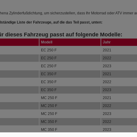
hena Zylinderfußdichtung, um sicherzustellen, dass Ihr Motorrad oder ATV immer a
lständige Liste der Fahrzeuge, auf die das Teil passt, unten:
für dieses Fahrzeug passt auf folgende Modelle:
Modell
Jahr
EC 250 F
2021
EC 250 F
2022
EC 250 F
2023
EC 350 F
2021
EC 350 F
2022
EC 350 F
2023
MC 250 F
2021
MC 250 F
2022
MC 250 F
2023
MC 350 F
2022
MC 350 F
2023