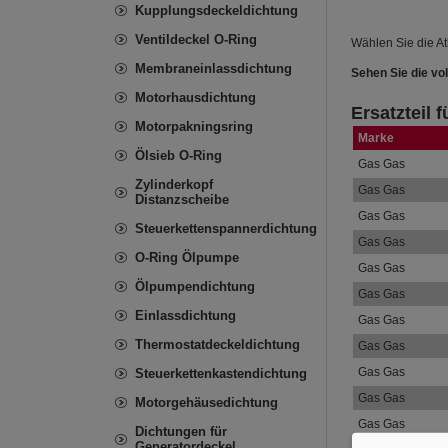
Kupplungsdeckeldichtung
Ventildeckel O-Ring
Wählen Sie die At
Membraneinlassdichtung
Sehen Sie die vol
Motorhausdichtung
Ersatzteil 
Motorpakningsring
Marke
Ölsieb O-Ring
Gas Gas
Zylinderkopf
Gas Gas
Distanzscheibe
Gas Gas
Steuerkettenspannerdichtung
Gas Gas
O-Ring Ölpumpe
Gas Gas
Ölpumpendichtung
Gas Gas
Einlassdichtung
Gas Gas
Thermostatdeckeldichtung
Gas Gas
Gas Gas
Steuerkettenkastendichtung
Gas Gas
Motorgehäusedichtung
Gas Gas
Dichtungen für
Generatordeckel