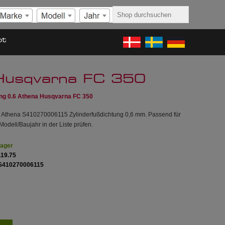
ot
 Husqvarna FC 350
ung 0.6 Athena Husqvarna FC 350
g Athena S410270006115 Zylinderfußdichtung 0,6 mm. Passend für
odell/Baujahr in der Liste prüfen.
Lager
.19.75
S410270006115