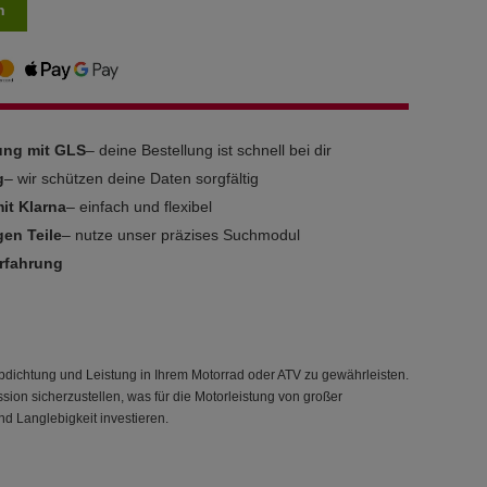
n
rung mit GLS
– deine Bestellung ist schnell bei dir
g
– wir schützen deine Daten sorgfältig
it Klarna
– einfach und flexibel
gen Teile
– nutze unser präzises Suchmodul
Erfahrung
Abdichtung und Leistung in Ihrem Motorrad oder ATV zu gewährleisten.
ion sicherzustellen, was für die Motorleistung von großer
nd Langlebigkeit investieren.