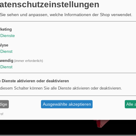
FC 250
2016
Datenschutzeinstellungen
FC 250
2017
Sie sehen und anpassen, welche Informationen der Shop verwendet.
FC 250
2018
FC 250
2019
keting
FC 250
2020
Dienste
FC 250
2021
lyse
FC 250
2022
Dienst
FC 350
2017
wendig
(immer erforderlich)
FC 350
2018
Dienst
Alle Fahrzeuge anzeigen
e Dienste aktivieren oder deaktivieren
 diesem Schalter können Sie alle Dienste aktivieren oder deaktivieren.
dige
Ausgewählte akzeptieren
Alle 
ro!