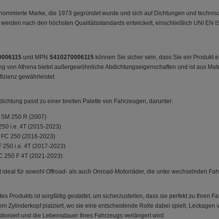
enommierte Marke, die 1973 gegründet wurde und sich auf Dichtungen und technische
e werden nach den höchsten Qualitätsstandards entwickelt, einschließlich UNI EN 
0006115
und MPN
S410270006115
können Sie sicher sein, dass Sie ein Produkt 
ng von Athena bietet außergewöhnliche Abdichtungseigenschaften und ist aus Mate
fizienz gewährleistet.
dichtung passt zu einer breiten Palette von Fahrzeugen, darunter:
 SM 250 R (2007)
50 i.e. 4T (2015-2023)
 FC 250 (2016-2023)
250 i.e. 4T (2017-2023)
 250 F 4T (2021-2023)
t ideal für sowohl Offroad- als auch Onroad-Motorräder, die unter wechselnden Fa
des Produkts ist sorgfältig gestaltet, um sicherzustellen, dass sie perfekt zu Ihre
m Zylinderkopf platziert, wo sie eine entscheidende Rolle dabei spielt, Leckagen v
ktioniert und die Lebensdauer Ihres Fahrzeugs verlängert wird.