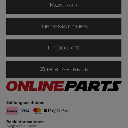
K
ONTAKT
I
NFORMATIONEN
P
RODUKTE
Z
UR STARTSEITE
Zahlungsmethoden
Bankinformationen:
Sydjysk Sparekasse