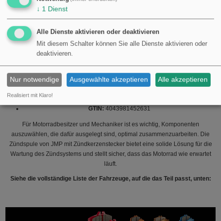
BMW C 400 X (2021-2025)
↓
1
Dienst
Es ist erwähnenswert, dass die K 1600-Serie für ihren Touring- und
Sporttouring-Charakter bekannt ist, was diese Zündspule besonders relevant
Alle Dienste aktivieren oder deaktivieren
für Besitzer dieser Modelle macht, die ihre Motorräder häufig für längere
Mit diesem Schalter können Sie alle Dienste aktivieren oder
Fahrten nutzen und Zuverlässigkeit sowie Effizienz in ihrem Zündsystem
deaktivieren.
wünschen.
Produktinformationen:
Nur notwendige
Ausgewählte akzeptieren
Alle akzeptieren
Marke:
JMP
Realisiert mit Klaro!
MPN:
700.35.62
GTIN:
4043981452631
Für Motorradbesitzer und Mechaniker ist es wichtig, Komponenten
auszuwählen, die dafür ausgelegt sind, optimal zusammenzuarbeiten. Die
Zündspule von JMP mit Zündkerzenstecker bietet eine solide Lösung für die
Wartung des Zündsystems und stellt sicher, dass das Motorrad wie erwartet
läuft.
Siehe die vollständige Liste der Fahrzeuge, auf die das Teil passt, unten: