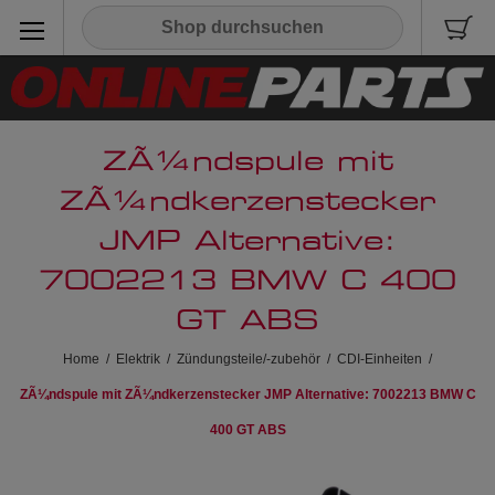
ZÃ¼ndspule mit
ZÃ¼ndkerzenstecker
JMP Alternative:
7002213 BMW C 400
GT ABS
Home
/
Elektrik
/
Zündungsteile/-zubehör
/
CDI-Einheiten
/
ZÃ¼ndspule mit ZÃ¼ndkerzenstecker JMP Alternative: 7002213 BMW C
400 GT ABS