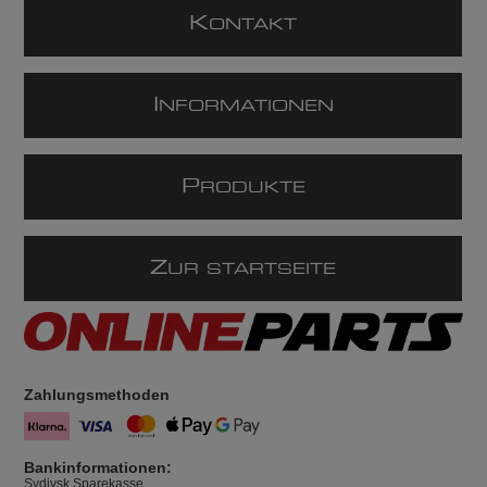
K
ONTAKT
I
NFORMATIONEN
P
RODUKTE
Z
UR STARTSEITE
Zahlungsmethoden
Bankinformationen:
Sydjysk Sparekasse