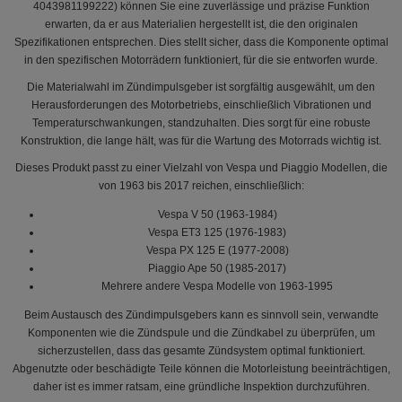
4043981199222) können Sie eine zuverlässige und präzise Funktion
erwarten, da er aus Materialien hergestellt ist, die den originalen
Spezifikationen entsprechen. Dies stellt sicher, dass die Komponente optimal
in den spezifischen Motorrädern funktioniert, für die sie entworfen wurde.
Die Materialwahl im Zündimpulsgeber ist sorgfältig ausgewählt, um den
Herausforderungen des Motorbetriebs, einschließlich Vibrationen und
Temperaturschwankungen, standzuhalten. Dies sorgt für eine robuste
Konstruktion, die lange hält, was für die Wartung des Motorrads wichtig ist.
Dieses Produkt passt zu einer Vielzahl von Vespa und Piaggio Modellen, die
von 1963 bis 2017 reichen, einschließlich:
Vespa V 50 (1963-1984)
Vespa ET3 125 (1976-1983)
Vespa PX 125 E (1977-2008)
Piaggio Ape 50 (1985-2017)
Mehrere andere Vespa Modelle von 1963-1995
Beim Austausch des Zündimpulsgebers kann es sinnvoll sein, verwandte
Komponenten wie die Zündspule und die Zündkabel zu überprüfen, um
sicherzustellen, dass das gesamte Zündsystem optimal funktioniert.
Abgenutzte oder beschädigte Teile können die Motorleistung beeinträchtigen,
daher ist es immer ratsam, eine gründliche Inspektion durchzuführen.