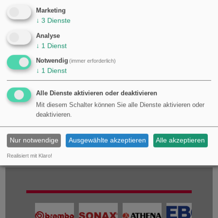
Marketing
Ersatzteil für dieses Fahrzeug passt auf folgende
↓
3
Dienste
Modelle:
Analyse
Marke
Modell
Jahr
↓
1
Dienst
Suzuki
GSX-R 1000
2007
Notwendig
(immer erforderlich)
Suzuki
GSX-R 1000
2008
↓
1
Dienst
Suzuki
GSX-R 1000 U2
2007
Suzuki
GSX-R 1000 U2
2008
Alle Dienste aktivieren oder deaktivieren
Mit diesem Schalter können Sie alle Dienste aktivieren oder
deaktivieren.
Nur notwendige
Ausgewählte akzeptieren
Alle akzeptieren
Realisiert mit Klaro!