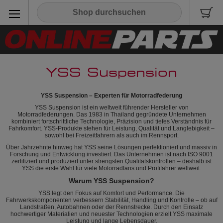
YSS Suspension
YSS Suspension – Experten für Motorradfederung
YSS Suspension ist ein weltweit führender Hersteller von
Motorradfederungen. Das 1983 in Thailand gegründete Unternehmen
kombiniert fortschrittliche Technologie, Präzision und tiefes Verständnis für
Fahrkomfort. YSS-Produkte stehen für Leistung, Qualität und Langlebigkeit –
sowohl bei Freizeitfahrern als auch im Rennsport.
Über Jahrzehnte hinweg hat YSS seine Lösungen perfektioniert und massiv in
Forschung und Entwicklung investiert. Das Unternehmen ist nach ISO 9001
zertifiziert und produziert unter strengsten Qualitätskontrollen – deshalb ist
YSS die erste Wahl für viele Motorradfans und Profifahrer weltweit.
Warum YSS Suspension?
YSS legt den Fokus auf Komfort und Performance. Die
Fahrwerkskomponenten verbessern Stabilität, Handling und Kontrolle – ob auf
Landstraßen, Autobahnen oder der Rennstrecke. Durch den Einsatz
hochwertiger Materialien und neuester Technologien erzielt YSS maximale
Leistung und lange Lebensdauer.