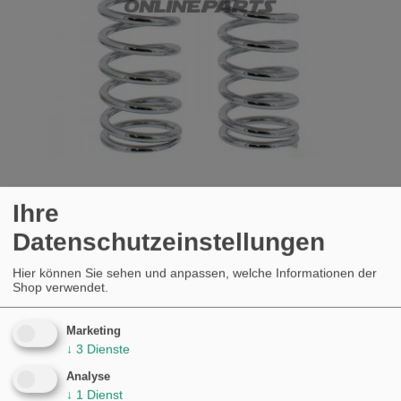
FEDER CHROM YSS46-13-18-200
Ihre
KAUFEN
Datenschutzeinstellungen
€71,18
Hier können Sie sehen und anpassen, welche Informationen der
Shop verwendet.
Marketing
↓
3
Dienste
Analyse
↓
1
Dienst