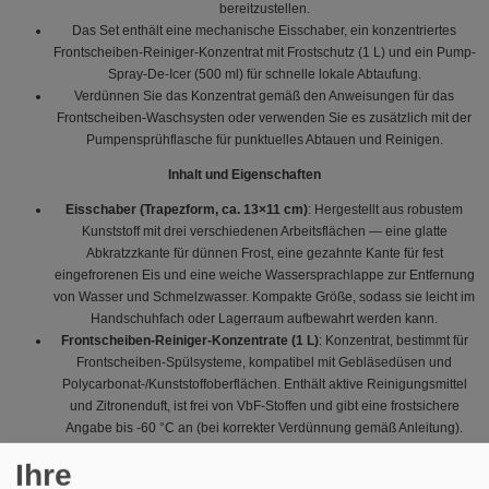
bereitzustellen.
Das Set enthält eine mechanische Eisschaber, ein konzentriertes
Frontscheiben-Reiniger-Konzentrat mit Frostschutz (1 L) und ein Pump-
Spray-De-Icer (500 ml) für schnelle lokale Abtaufung.
Verdünnen Sie das Konzentrat gemäß den Anweisungen für das
Frontscheiben-Waschsysten oder verwenden Sie es zusätzlich mit der
Pumpensprühflasche für punktuelles Abtauen und Reinigen.
Inhalt und Eigenschaften
Eisschaber (Trapezform, ca. 13×11 cm)
: Hergestellt aus robustem
Kunststoff mit drei verschiedenen Arbeitsflächen — eine glatte
Abkratzzkante für dünnen Frost, eine gezahnte Kante für fest
eingefrorenen Eis und eine weiche Wassersprachlappe zur Entfernung
von Wasser und Schmelzwasser. Kompakte Größe, sodass sie leicht im
Handschuhfach oder Lagerraum aufbewahrt werden kann.
Frontscheiben-Reiniger-Konzentrate (1 L)
: Konzentrat, bestimmt für
Frontscheiben-Spülsysteme, kompatibel mit Gebläsedüsen und
Polycarbonat-/Kunststoffoberflächen. Enthält aktive Reinigungsmittel
und Zitronenduft, ist frei von VbF-Stoffen und gibt eine frostsichere
Angabe bis -60 °C an (bei korrekter Verdünnung gemäß Anleitung).
De-icer, Pump-Spray (500 ml)
: Flüssiger Abtaufaktor in Sprayflasche
Ihre
für schnelles lokales Abtauen von Scheiben und Scheinwerfern.