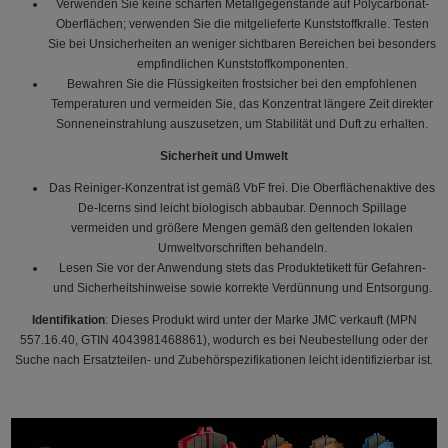
Verwenden Sie keine scharfen Metallgegenstände auf Polycarbonat-
Oberflächen; verwenden Sie die mitgelieferte Kunststoffkralle. Testen
Sie bei Unsicherheiten an weniger sichtbaren Bereichen bei besonders
empfindlichen Kunststoffkomponenten.
Bewahren Sie die Flüssigkeiten frostsicher bei den empfohlenen
Temperaturen und vermeiden Sie, das Konzentrat längere Zeit direkter
Sonneneinstrahlung auszusetzen, um Stabilität und Duft zu erhalten.
Sicherheit und Umwelt
Das Reiniger-Konzentrat ist gemäß VbF frei. Die Oberflächenaktive des
De-Icerns sind leicht biologisch abbaubar. Dennoch Spillage
vermeiden und größere Mengen gemäß den geltenden lokalen
Umweltvorschriften behandeln.
Lesen Sie vor der Anwendung stets das Produktetikett für Gefahren-
und Sicherheitshinweise sowie korrekte Verdünnung und Entsorgung.
Identifikation
: Dieses Produkt wird unter der Marke JMC verkauft (MPN
557.16.40, GTIN 4043981468861), wodurch es bei Neubestellung oder der
Suche nach Ersatzteilen- und Zubehörspezifikationen leicht identifizierbar ist.