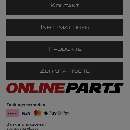
K
ONTAKT
I
NFORMATIONEN
P
RODUKTE
Z
UR STARTSEITE
Zahlungsmethoden
Bankinformationen:
Sydjysk Sparekasse