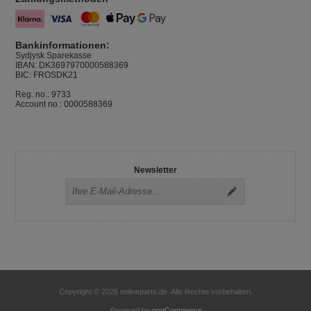
Bankinformationen:
Sydjysk Sparekasse
IBAN: DK3697970000588369
BIC: FROSDK21
Reg. no.: 9733
Account no.: 0000588369
Newsletter
Copyright © 2026 onlineparts.de. Alle Rechte vorbehalten.
Powered by
nopCommerce