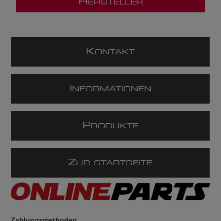
H
ERSTELLER
K
ONTAKT
I
NFORMATIONEN
P
RODUKTE
Z
UR STARTSEITE
Zahlungsmethoden