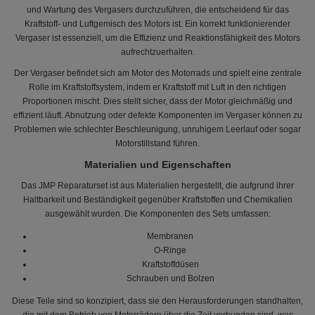
und Wartung des Vergasers durchzuführen, die entscheidend für das
Kraftstoff- und Luftgemisch des Motors ist. Ein korrekt funktionierender
Vergaser ist essenziell, um die Effizienz und Reaktionsfähigkeit des Motors
aufrechtzuerhalten.
Der Vergaser befindet sich am Motor des Motorrads und spielt eine zentrale
Rolle im Kraftstoffsystem, indem er Kraftstoff mit Luft in den richtigen
Proportionen mischt. Dies stellt sicher, dass der Motor gleichmäßig und
effizient läuft. Abnutzung oder defekte Komponenten im Vergaser können zu
Problemen wie schlechter Beschleunigung, unruhigem Leerlauf oder sogar
Motorstillstand führen.
Materialien und Eigenschaften
Das JMP Reparaturset ist aus Materialien hergestellt, die aufgrund ihrer
Haltbarkeit und Beständigkeit gegenüber Kraftstoffen und Chemikalien
ausgewählt wurden. Die Komponenten des Sets umfassen:
Membranen
O-Ringe
Kraftstoffdüsen
Schrauben und Bolzen
Diese Teile sind so konzipiert, dass sie den Herausforderungen standhalten,
die mit dem Betrieb von Motorrädern über die Zeit verbunden sind, was