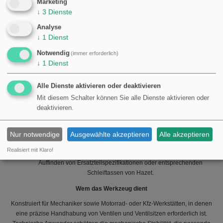
Durchmesser: 25,0 mm (passend für Schleiftassen/-steine mit 25 mm
Marketing
↓
3
Dienste
Kontaktfläche)
Länge: 272,5 mm (Gesamtlänge vom Schaft bis zur Saugtasse)
Analyse
Hersteller/Marke: Hazet
↓
1
Dienst
Artikelnummer (MPN): 606.54.45
GTIN/EAN: 4000896031788
Notwendig
(immer erforderlich)
↓
1
Dienst
Kompatibilität und praktische Hinweise
Die Ausführung eignet sich für manuelle Schleifverfahren und kann mit
Alle Dienste aktivieren oder deaktivieren
handgeführten Drehwerkzeugen oder leichten Maschinenaufbauten
Mit diesem Schalter können Sie alle Dienste aktivieren oder
verwendet werden, vorausgesetzt, die Abmessungen des Schleifmittels
deaktivieren.
stimmen mit 25 mm Durchmesser überein.
Prüfen Sie stets, dass Saugtasse und Schleifmaterial vor Gebrauch
korrekt befestigt sind, um Unwuchten oder lösende Teile während der
Nur notwendige
Ausgewählte akzeptieren
Alle akzeptieren
Rotation zu vermeiden.
Realisiert mit Klaro!
Produktinformationen und Seriennummern (MPN/GTIN) erleichtern das
Auffinden von Ersatzteilspezifikationen oder entsprechenden
Schleiftassen von Hazet.
Wem das Werkzeug dient
Konstruiert für Mechaniker sowie Motorrad- oder Kfz‑Werkstätten, in denen
eine präzise Handhabung von Ventilen und Ventilsitzen erforderlich ist.