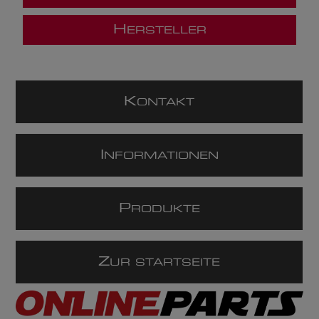
H
ERSTELLER
K
ONTAKT
I
NFORMATIONEN
P
RODUKTE
Z
UR STARTSEITE