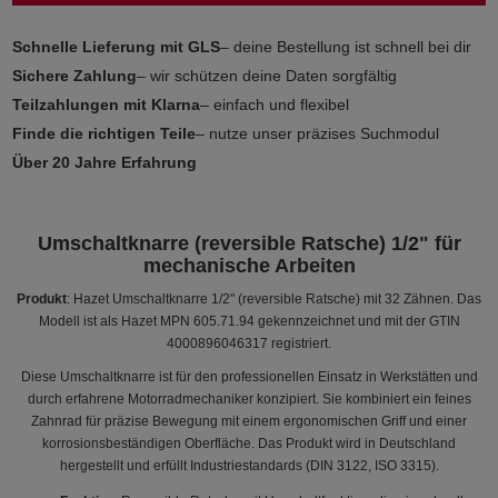
Schnelle Lieferung mit GLS
– deine Bestellung ist schnell bei dir
Sichere Zahlung
– wir schützen deine Daten sorgfältig
Teilzahlungen mit Klarna
– einfach und flexibel
Finde die richtigen Teile
– nutze unser präzises Suchmodul
Über 20 Jahre Erfahrung
Umschaltknarre (reversible Ratsche) 1/2" für
mechanische Arbeiten
Produkt
: Hazet Umschaltknarre 1/2" (reversible Ratsche) mit 32 Zähnen. Das
Modell ist als Hazet MPN 605.71.94 gekennzeichnet und mit der GTIN
4000896046317 registriert.
Diese Umschaltknarre ist für den professionellen Einsatz in Werkstätten und
durch erfahrene Motorradmechaniker konzipiert. Sie kombiniert ein feines
Zahnrad für präzise Bewegung mit einem ergonomischen Griff und einer
korrosionsbeständigen Oberfläche. Das Produkt wird in Deutschland
hergestellt und erfüllt Industriestandards (DIN 3122, ISO 3315).