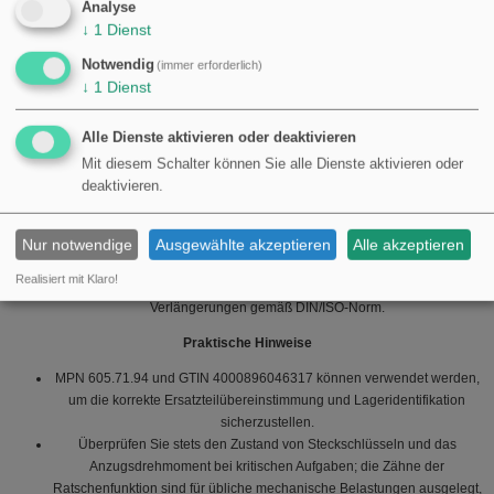
Standards und Herstellung
Analyse
↓
1
Dienst
Das Werkzeug wird nach geltenden Normen (DIN 3122, ISO 3315) gefertigt,
was die Kompatibilität mit entsprechenden Steckverbindern und
Notwendig
(immer erforderlich)
Steckschlüsseln sicherstellt. Die Produktion in Deutschland (Hazet) steht
↓
1
Dienst
typischerweise für strenge Qualitätskontrolle und gleichbleibende Fertigung.
Alle Dienste aktivieren oder deaktivieren
Anwendungsbereiche und Eignung
Mit diesem Schalter können Sie alle Dienste aktivieren oder
Geeignet für Wartungs- und Reparaturarbeiten an Motorrädern,
deaktivieren.
Leichtfahrzeugen und Landmaschinen, bei denen 1/2" Steckschlüssel
verwendet werden.
Bietet gute Kontrolle bei Arbeiten in engen Bereichen dank der 32-
Nur notwendige
Ausgewählte akzeptieren
Alle akzeptieren
Zahn-Mechanik und der relativ kurzen Gesamtlänge.
Realisiert mit Klaro!
Passend zu standardmäßigen 1/2" Steckschlüsseln und
Verlängerungen gemäß DIN/ISO-Norm.
Praktische Hinweise
MPN 605.71.94 und GTIN 4000896046317 können verwendet werden,
um die korrekte Ersatzteilübereinstimmung und Lageridentifikation
sicherzustellen.
Überprüfen Sie stets den Zustand von Steckschlüsseln und das
Anzugsdrehmoment bei kritischen Aufgaben; die Zähne der
Ratschenfunktion sind für übliche mechanische Belastungen ausgelegt,