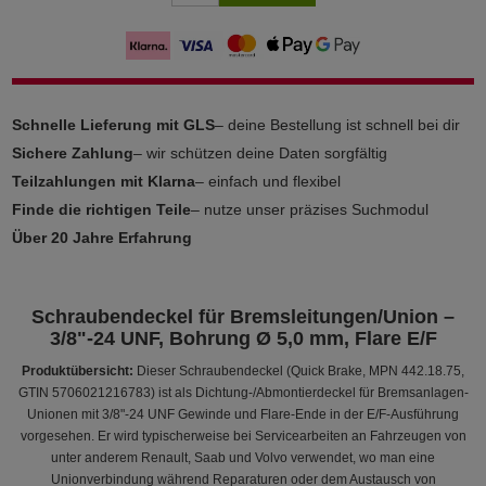
Schnelle Lieferung mit GLS
– deine Bestellung ist schnell bei dir
Sichere Zahlung
– wir schützen deine Daten sorgfältig
Teilzahlungen mit Klarna
– einfach und flexibel
Finde die richtigen Teile
– nutze unser präzises Suchmodul
Über 20 Jahre Erfahrung
Schraubendeckel für Bremsleitungen/Union –
3/8"‑24 UNF, Bohrung Ø 5,0 mm, Flare E/F
Produktübersicht:
Dieser Schraubendeckel (Quick Brake, MPN 442.18.75,
GTIN 5706021216783) ist als Dichtung-/Abmontierdeckel für Bremsanlagen-
Unionen mit 3/8"‑24 UNF Gewinde und Flare‑Ende in der E/F-Ausführung
vorgesehen. Er wird typischerweise bei Servicearbeiten an Fahrzeugen von
unter anderem Renault, Saab und Volvo verwendet, wo man eine
Unionverbindung während Reparaturen oder dem Austausch von