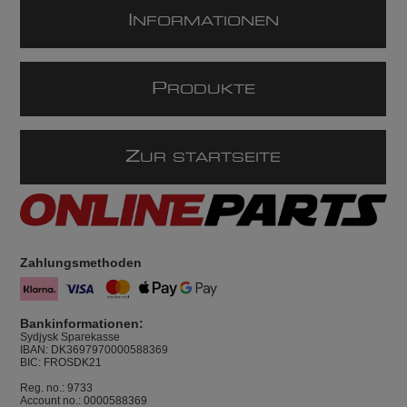
I
NFORMATIONEN
P
RODUKTE
Z
UR STARTSEITE
Zahlungsmethoden
Bankinformationen:
Sydjysk Sparekasse
IBAN: DK3697970000588369
BIC: FROSDK21
Reg. no.: 9733
Account no.: 0000588369