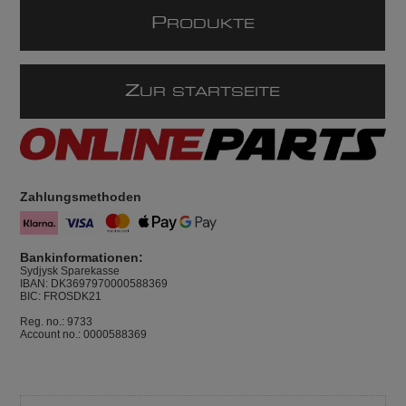
P
RODUKTE
Z
UR STARTSEITE
Zahlungsmethoden
Bankinformationen:
Sydjysk Sparekasse
IBAN: DK3697970000588369
BIC: FROSDK21
Reg. no.: 9733
Account no.: 0000588369