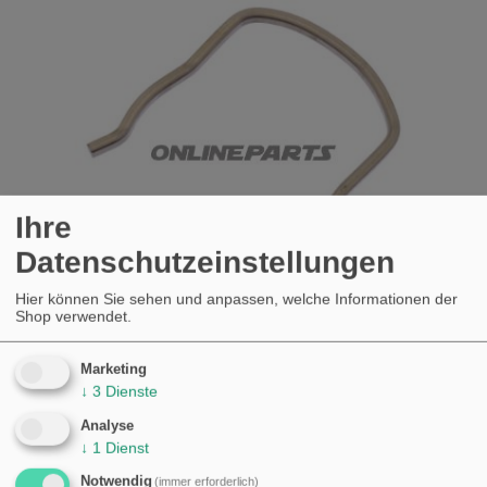
Ihre
Datenschutzeinstellungen
Hier können Sie sehen und anpassen, welche Informationen der
Shop verwendet.
Marketing
FEDER THERMOSTAT OE BMW F 650 650
↓
3
Dienste
GS
Analyse
KAUFEN
↓
1
Dienst
€9,23
Notwendig
(immer erforderlich)