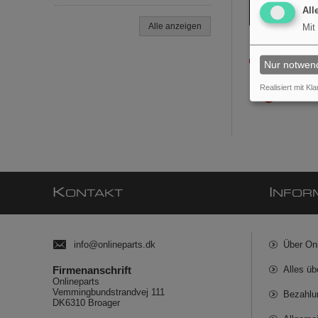
All
Alle anzeigen
Mit
Nur notwen
Realisiert mit Kla
K
I
ONTAKT
NFOR
info@onlineparts.dk
Über On
Firmenanschrift
Alles üb
Onlineparts
Vemmingbundstrandvej 111
Bezahlu
DK6310 Broager