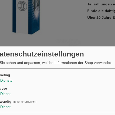
Teilzahlungen m
Finde die richti
Über 20 Jahre 
Datenschutzeinstellungen
33T BOS
Sie sehen und anpassen, welche Informationen der Shop verwendet.
keting
Dienste
lyse
Dienst
wendig
(immer erforderlich)
Dienst