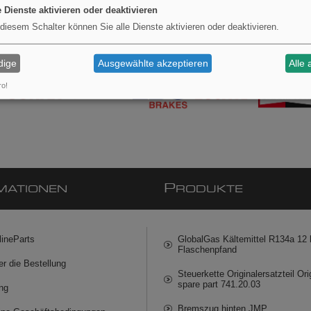
e Dienste aktivieren oder deaktivieren
 diesem Schalter können Sie alle Dienste aktivieren oder deaktivieren.
dige
Ausgewählte akzeptieren
Alle 
ro!
P
MATIONEN
RODUKTE
lineParts
GlobalGas Kältemittel R134a 12 k
Flaschenpfand
er die Bestellung
Steuerkette Originalersatzteil Ori
spare part 741.20.03
ng
Bremszug hinten JMP