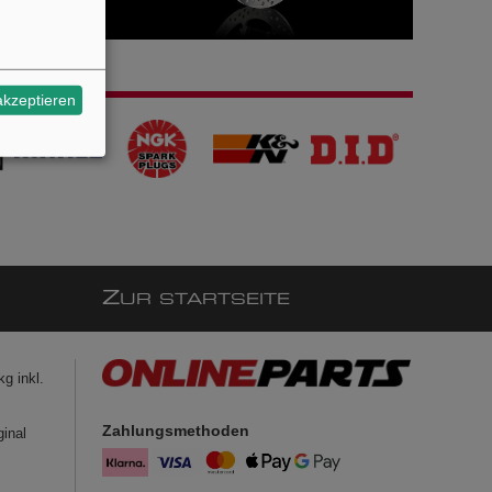
akzeptieren
Z
UR STARTSEITE
g inkl.
Zahlungsmethoden
ginal