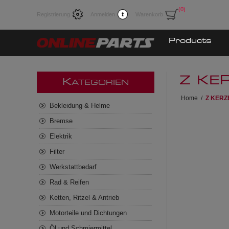
(0)
Registrierung
Anmelden
Warenkorb
Products
Z KE
K
ATEGORIEN
Home
/
Z KERZ
Bekleidung & Helme
Bremse
Elektrik
Filter
Werkstattbedarf
Rad & Reifen
Ketten, Ritzel & Antrieb
Motorteile und Dichtungen
Öl und Schmiermittel