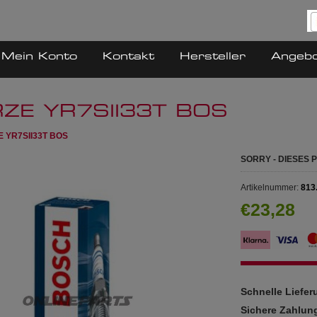
Mein Konto
Kontakt
Hersteller
Angeb
RZE YR7SII33T BOS
E YR7SII33T BOS
SORRY - DIESES
Artikelnummer:
813
€23,28
Schnelle Liefe
Sichere Zahlun