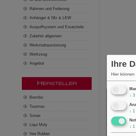
Rahmen und Federung
Anhänger & Nfz & LKW
Auspuffsystem und Ersatzteile
Zubehör allgemein
Werkstattausrüstung
Werkzeug
Ihre 
Angebot
Z KERZE YR7SII
Hier können 
H
ERSTELLER
Mar
↓
3
Brembo
Ana
Tourmax
↓
1
Sonax
Not
Liqui Moly
↓
1
Vee Rubber