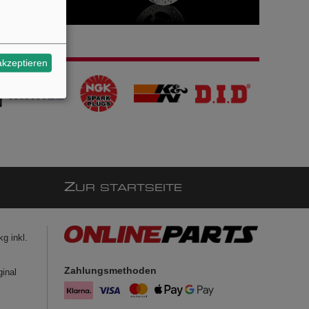
akzeptieren
Z
UR STARTSEITE
g inkl.
Zahlungsmethoden
ginal