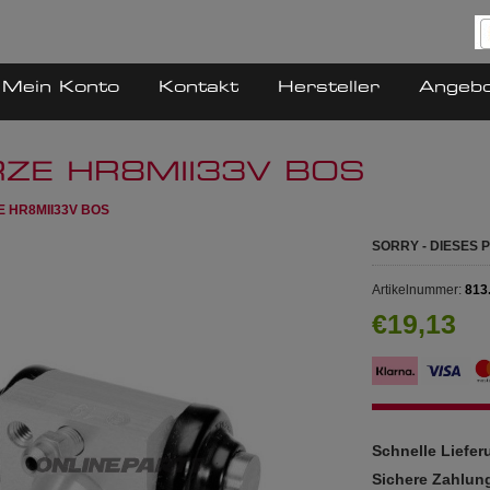
Mein Konto
Kontakt
Hersteller
Angeb
RZE HR8MII33V BOS
E HR8MII33V BOS
SORRY - DIESES
Artikelnummer:
813
€19,13
Schnelle Liefe
Sichere Zahlun