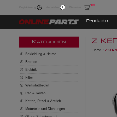
(0)
Registrierung
Anmelden
Warenkorb
Products
Z KE
K
ATEGORIEN
Home
/
Z KERZ
Bekleidung & Helme
Bremse
Elektrik
Filter
Werkstattbedarf
Rad & Reifen
Ketten, Ritzel & Antrieb
Motorteile und Dichtungen
Öl und Schmiermittel