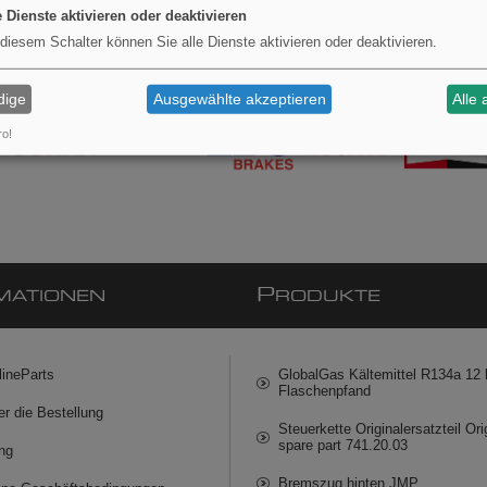
e Dienste aktivieren oder deaktivieren
 diesem Schalter können Sie alle Dienste aktivieren oder deaktivieren.
dige
Ausgewählte akzeptieren
Alle 
ro!
P
MATIONEN
RODUKTE
lineParts
GlobalGas Kältemittel R134a 12 k
Flaschenpfand
er die Bestellung
Steuerkette Originalersatzteil Ori
spare part 741.20.03
ng
Bremszug hinten JMP