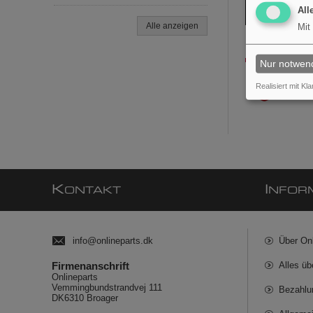
All
Alle anzeigen
Mit
Nur notwen
Realisiert mit Kla
K
I
ONTAKT
NFOR
info@onlineparts.dk
Über On
Firmenanschrift
Alles üb
Onlineparts
Vemmingbundstrandvej 111
Bezahlu
DK6310 Broager