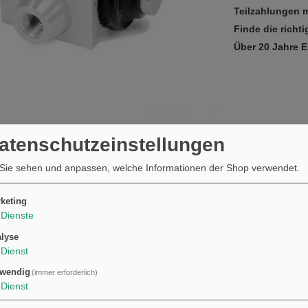
Teilzahlungen m
Finde die richti
Über 20 Jahre 
Datenschutzeinstellungen
33V BOS
Sie sehen und anpassen, welche Informationen der Shop verwendet.
keting
Dienste
lyse
Dienst
wendig
(immer erforderlich)
Dienst