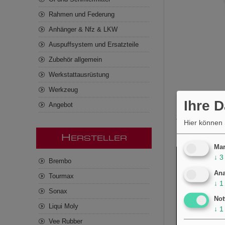
Rahmen und Federung
Anhänger & Nfz & LKW
Auspuffsystem und Ersatzteile
Zubehör allgemein
Werkstattausrüstung
Werkzeug
Ihre 
Angebot
Z KERZE HR8MII
Hier können 
H
ERSTELLER
Mar
↓
3
Brembo
Ana
Tourmax
↓
1
Sonax
Not
Liqui Moly
↓
1
Vee Rubber