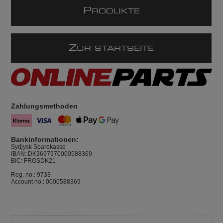
P
RODUKTE
Z
UR STARTSEITE
Zahlungsmethoden
Bankinformationen:
Sydjysk Sparekasse
IBAN: DK3697970000588369
BIC: FROSDK21
Reg. no.: 9733
Account no.: 0000588369