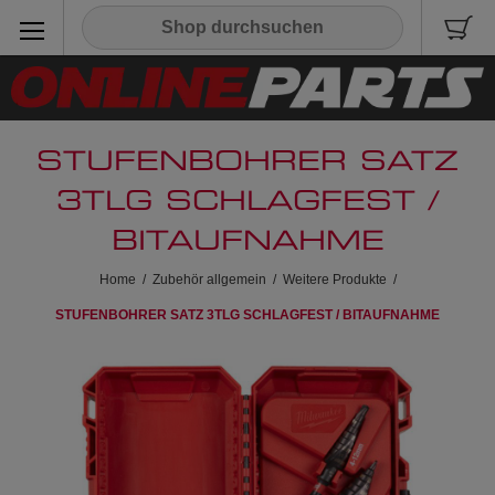
STUFENBOHRER SATZ
3TLG SCHLAGFEST /
BITAUFNAHME
Home
/
Zubehör allgemein
/
Weitere Produkte
/
STUFENBOHRER SATZ 3TLG SCHLAGFEST / BITAUFNAHME