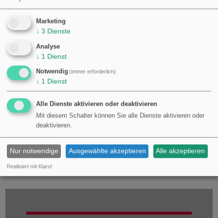
Ausführung: 3-teilig
Serie: SHOCKWAVE
Marketing
Artikelnummer: 644.00.86
↓
3
Dienste
BrandNo: 48899266
Analyse
GTIN: 045242505210
↓
1
Dienst
Schaft: 1/4" Sechskant
Inhalt: 3 Stufenbohrer mit Bitaufnahme
Notwendig
(immer erforderlich)
↓
1
Dienst
Im Set enthalten sind Stufenbohrer mit den Größen 4-12 mm in 1-mm-
Schritten, 4-20 mm und 4-30 mm. Bitte vor der Bestellung die passende Größe
und die Verwendung mit dem vorhandenen Werkzeug prüfen.
Alle Dienste aktivieren oder deaktivieren
Mit diesem Schalter können Sie alle Dienste aktivieren oder
deaktivieren.
Nur notwendige
Ausgewählte akzeptieren
Alle akzeptieren
Realisiert mit Klaro!