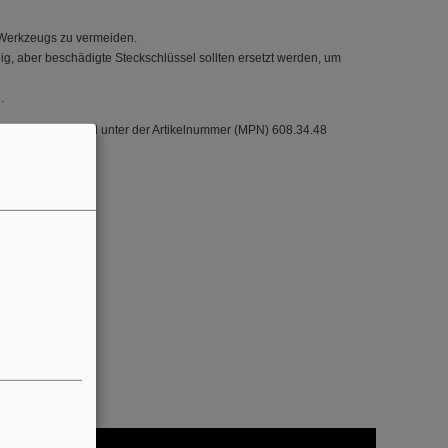
 Werkzeugs zu vermeiden.
g, aber beschädigte Steckschlüssel sollten ersetzt werden, um
.
kzeugen, und wird unter der Artikelnummer (MPN) 608.34.48