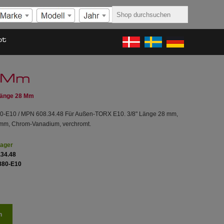
ot
8 Mm
länge 28 Mm
80-E10 / MPN 608.34.48 Für Außen-TORX E10. 3/8" Länge 28 mm,
 mm, Chrom-Vanadium, verchromt.
Lager
.34.48
880-E10
n