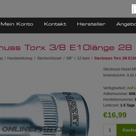
Mein Konto
Kontakt
Hersteller
Angeb
nuss Torx 3/8 E10länge 2
ug
/
Handwerkzeug
/
Steckschlüssel
/
3/8"
/
12-kant
/
Stecknuss Torx 3/8 E10
Stecknuss Hazet 8
Innendurchm. 9,42
Verfügbarkeit:
Auf 
Artikelnummer:
608
Herstellernummer:
Lieferzeit:
1-5 Tage
€16,99
Kaufe