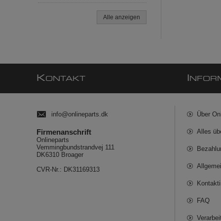
Alle anzeigen
K
I
ONTAKT
NFOR
info@onlineparts.dk
Über On
Firmenanschrift
Alles üb
Onlineparts
Vemmingbundstrandvej 111
Bezahlu
DK6310 Broager
Allgeme
CVR-Nr.: DK31169313
Kontakt
FAQ
Verarbe