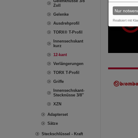
Gelenknüsse 3/8
Zoll
Nur notwen
Gelenke
Realisiert mit Kla
Ausdrehprofil
TORX® T-Profil
Innensechskant
kurz
12-kant
Verlängerungen
TORX T-Profil
Griffe
Innensechskant-
Stecknüsse 3/8"
XZN
Adapterset
Sätze
Steckschlüssel - Kraft