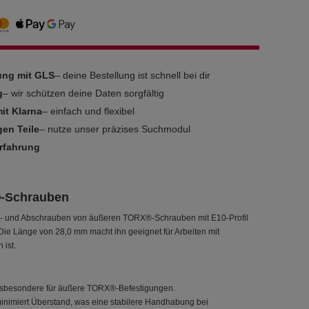
rung mit GLS
– deine Bestellung ist schnell bei dir
g
– wir schützen deine Daten sorgfältig
it Klarna
– einfach und flexibel
gen Teile
– nutze unser präzises Suchmodul
Erfahrung
®-Schrauben
n- und Abschrauben von äußeren TORX®-Schrauben mit E10-Profil
Die Länge von 28,0 mm macht ihn geeignet für Arbeiten mit
 ist.
insbesondere für äußere TORX®-Befestigungen.
inimiert Überstand, was eine stabilere Handhabung bei