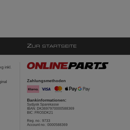
Z
UR STARTSEITE
g inkl.
Zahlungsmethoden
ginal
Bankinformationen:
Sydjysk Sparekasse
IBAN: DK3697970000588369
BIC: FROSDK21
Reg. no.: 9733
Account no.: 0000588369