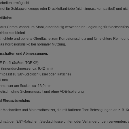
rbeiten ermöglicht.
gnet für Schlagwerkzeuge oder Druckluftantriebe (nicht impact-kompatibel) und nic
rfläche:
t aus Chrom-Vanadium-Stahl, einer häufig verwendeten Legierung für Steckschlüssel
trieb kombiniert.
ichtete und polierte Oberfläche zum Korrosionsschutz und für leichtere Reinigu
das Korrosionsrisiko bei normaler Nutzung.
nschaften und Abmessungen:
x E-Profil (äußere TORX®)
 (Innendurchmesser ca. 9,42 mm)
8" (passt zu 3/8"-Steckschlüssel oder Ratsche)
,0 mm
hmesser am Sockel: ca. 13,0 mm
etisch, ohne Sicherungsstift und ohne VDE-Isolierung
nd Einsatzbereiche:
ür Mechaniker und Motorradbesitzer, die mit äußeren Torx-Befestigungen an z. B.
rdmäßigen 3/8"-Ratschen, Steckschlüsselgriffen oder Verlängerungen verwenden;