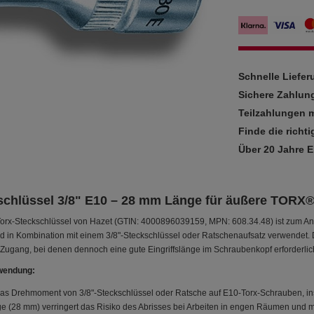
Schnelle Liefe
Sichere Zahlun
Teilzahlungen m
Finde die richti
Über 20 Jahre 
schlüssel 3/8" E10 – 28 mm Länge für äußere TORX
orx-Steckschlüssel von Hazet (GTIN: 4000896039159, MPN: 608.34.48) ist zum A
d in Kombination mit einem 3/8"-Steckschlüssel oder Ratschenaufsatz verwendet. 
ugang, bei denen dennoch eine gute Eingriffslänge im Schraubenkopf erforderlich
wendung:
das Drehmoment von 3/8"-Steckschlüssel oder Ratsche auf E10-Torx-Schrauben, 
e (28 mm) verringert das Risiko des Abrisses bei Arbeiten in engen Räumen und m