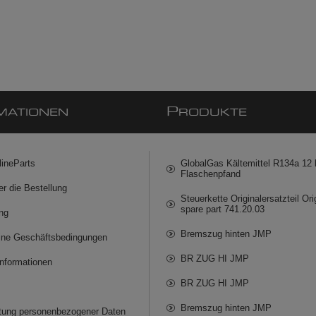
P
MATIONEN
RODUKTE
lineParts
GlobalGas Kältemittel R134a 12 k
Flaschenpfand
er die Bestellung
Steuerkette Originalersatzteil Ori
spare part 741.20.03
ng
Bremszug hinten JMP
ine Geschäftsbedingungen
BR ZUG HI JMP
informationen
BR ZUG HI JMP
Bremszug hinten JMP
itung personenbezogener Daten