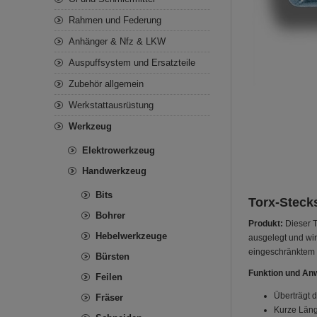
Rahmen und Federung
Anhänger & Nfz & LKW
Auspuffsystem und Ersatzteile
Zubehör allgemein
Werkstattausrüstung
Werkzeug
Elektrowerkzeug
Handwerkzeug
Bits
Torx-Steck
Bohrer
Produkt:
Dieser T
Hebelwerkzeuge
ausgelegt und wir
eingeschränktem Z
Bürsten
Funktion und An
Feilen
Überträgt 
Fräser
Kurze Läng