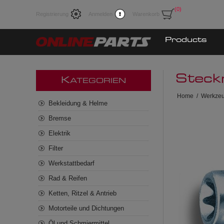
(0)
Registrierung
Anmelden
Warenkorb
Products
Steck
K
ATEGORIEN
Home
/
Werkze
Bekleidung & Helme
Bremse
Elektrik
Filter
Werkstattbedarf
Rad & Reifen
Ketten, Ritzel & Antrieb
Motorteile und Dichtungen
Öl und Schmiermittel