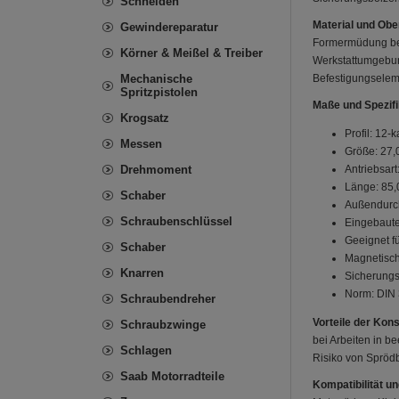
Schneiden
Material und Obe
Gewindereparatur
Formermüdung bei
Körner & Meißel & Treiber
Werkstattumgebung
Mechanische
Befestigungselem
Spritzpistolen
Maße und Spezifi
Krogsatz
Profil: 12-k
Messen
Größe: 27
Drehmoment
Antriebsart
Länge: 85
Schaber
Außendurch
Schraubenschlüssel
Eingebaute
Geeignet f
Schaber
Magnetisch
Knarren
Sicherungs
Norm: DIN 
Schraubendreher
Vorteile der Kons
Schraubzwinge
bei Arbeiten in b
Schlagen
Risiko von Sprödb
Saab Motorradteile
Kompatibilität u