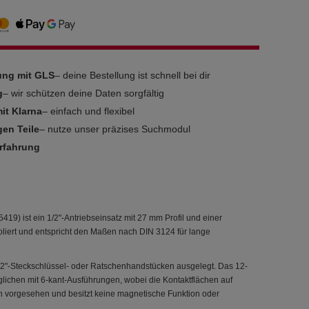
rung mit GLS
– deine Bestellung ist schnell bei dir
g
– wir schützen deine Daten sorgfältig
it Klarna
– einfach und flexibel
gen Teile
– nutze unser präzises Suchmodul
Erfahrung
9) ist ein 1/2"-Antriebseinsatz mit 27 mm Profil und einer
liert und entspricht den Maßen nach DIN 3124 für lange
1/2"-Steckschlüssel- oder Ratschenhandstücken ausgelegt. Das 12-
lichen mit 6-kant-Ausführungen, wobei die Kontaktflächen auf
gen vorgesehen und besitzt keine magnetische Funktion oder