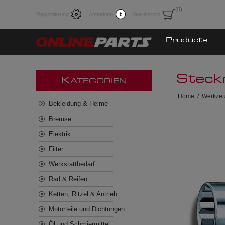
(0)
Registrierung
Anmelden
Warenkorb
Products
Steck
K
ATEGORIEN
Home
/
Werkze
Bekleidung & Helme
Bremse
Elektrik
Filter
Werkstattbedarf
Rad & Reifen
Ketten, Ritzel & Antrieb
Motorteile und Dichtungen
Öl und Schmiermittel