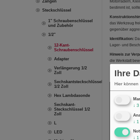
Zangen
Motorrädern, Kle
bestimmt ist, so
Steckschlüssel
Konstruktionshin
1" Schraubenschlüssel
das Werkzeug frei
und Zubehör
gegenüber aggres
1/2"
Identifikation:
Das
12-Kant-
Lager- und Besch
Schraubenschlüssel
Hinweis zur Ver
Adapter
die Werkstatt be
Verlängerung 1/2
Ihre 
Zoll
Sechskantsteckschlüssel
Hier können 
1/2 Zoll
Hex Lambdasonde
Mar
Sechskant-
↓
3
Steckschlüssel 1/2
Zoll
Ana
↓
1
L
Not
LED
↓
1