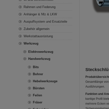
Rahmen und Federung
Anhänger & Nfz & LKW
Auspuffsystem und Ersatzteile
Zubehör allgemein
Werkstattausrüstung
Werkzeug
Elektrowerkzeug
Handwerkzeug
Bits
Steckschlü
Bohrer
Produktübersicht
Hebelwerkzeuge
Gesamtlänge von 
Ausführungen.
Bürsten
Funktion und An
Feilen
kantige Profil bi
Fräser
mehrere Ecken ver
Sicherungsbolzen