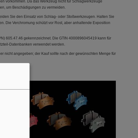
ngen vorkommen. Da das Werkzeug nicht für Schlagwerkzeuge
erden, um Beschädigungen zu vermeiden.
den Sie den Einsatz von Schlag- oder Stoßwerkzeugen. Halten Sie
en. Die Verchromung schützt vor Rost, aber anhaltende Exposition
(MPN) 605.47.46 gekennzeichnet. Die GTIN 4000896045419 kann für
atzteil-Datenbanken verwendet werden.
ier nicht angegeben; der Kauf sollte nach der gewünschten Menge für