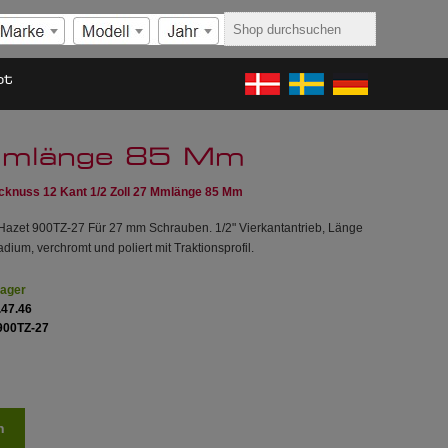
ot
 Mmlänge 85 Mm
cknuss 12 Kant 1/2 Zoll 27 Mmlänge 85 Mm
Hazet 900TZ-27 Für 27 mm Schrauben. 1/2" Vierkantantrieb, Länge
um, verchromt und poliert mit Traktionsprofil.
Lager
.47.46
900TZ-27
n