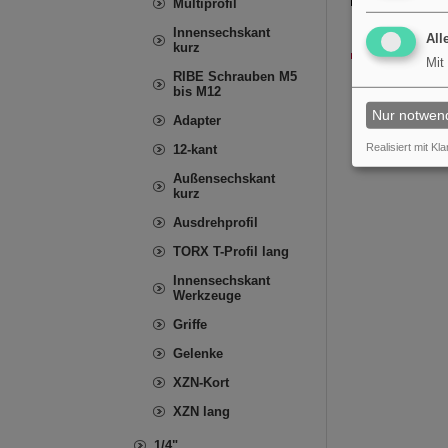
Multiprofil
Innensechskant
All
kurz
Mit
RIBE Schrauben M5
bis M12
Nur notwen
Adapter
Realisiert mit Kla
12-kant
Außensechskant
kurz
Ausdrehprofil
TORX T-Profil lang
Innensechskant
Werkzeuge
Griffe
Gelenke
XZN-Kort
XZN lang
1/4"