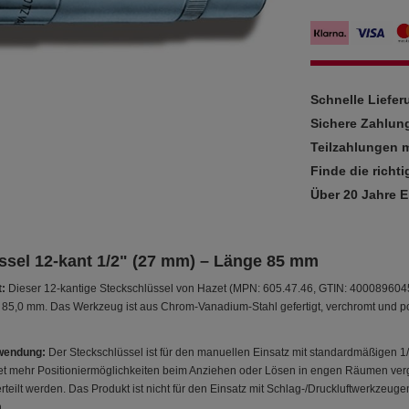
Schnelle Liefe
Sichere Zahlun
Teilzahlungen m
Finde die richti
Über 20 Jahre 
ssel 12-kant 1/2" (27 mm) – Länge 85 mm
:
Dieser 12-kantige Steckschlüssel von Hazet (MPN: 605.47.46, GTIN: 400089604541
85,0 mm. Das Werkzeug ist aus Chrom-Vanadium-Stahl gefertigt, verchromt und po
wendung:
Der Steckschlüssel ist für den manuellen Einsatz mit standardmäßigen 
etet mehr Positioniermöglichkeiten beim Anziehen oder Lösen in engen Räumen verg
teilt werden. Das Produkt ist nicht für den Einsatz mit Schlag-/Druckluftwerkzeu
.