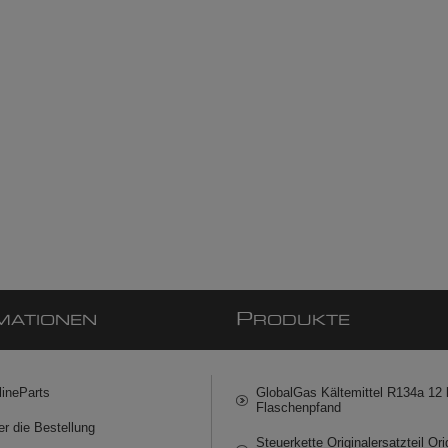
P
MATIONEN
RODUKTE
lineParts
GlobalGas Kältemittel R134a 12 k
Flaschenpfand
er die Bestellung
Steuerkette Originalersatzteil Ori