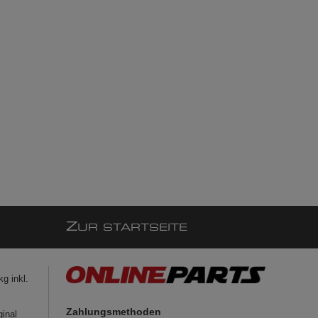
Z
UR STARTSEITE
g inkl.
Zahlungsmethoden
ginal