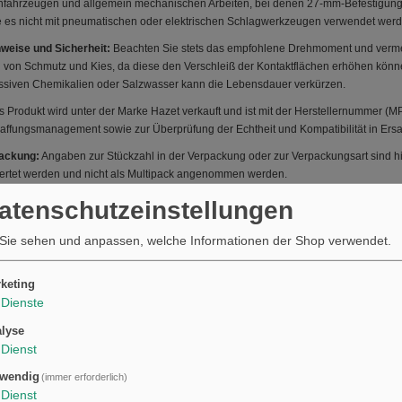
infahrzeugen und allgemein mechanischen Arbeiten, bei denen 27-mm-Befestigu
llte es nicht mit pneumatischen oder elektrischen Schlagwerkzeugen verwendet w
weise und Sicherheit:
Beachten Sie stets das empfohlene Drehmoment und vermei
 von Schmutz und Kies, da diese den Verschleiß der Kontaktflächen erhöhen könn
siven Chemikalien oder Salzwasser kann die Lebensdauer verkürzen.
 Produkt wird unter der Marke Hazet verkauft und ist mit der Herstellernummer 
affungsmanagement sowie zur Überprüfung der Echtheit und Kompatibilität in Ers
packung:
Angaben zur Stückzahl in der Verpackung oder zur Verpackungsart sind h
wertet werden und nicht als Multipack angenommen werden.
Datenschutzeinstellungen
Sie sehen und anpassen, welche Informationen der Shop verwendet.
keting
Dienste
lyse
Dienst
wendig
(immer erforderlich)
Dienst