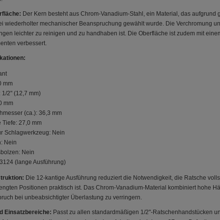
rfläche:
Der Kern besteht aus Chrom-Vanadium-Stahl, ein Material, das aufgrund gu
 wiederholter mechanischer Beanspruchung gewählt wurde. Die Verchromung und Po
en leichter zu reinigen und zu handhaben ist. Die Oberfläche ist zudem mit einem
enten verbessert.
kationen:
ant
,0 mm
: 1/2" (12,7 mm)
,0 mm
messer (ca.): 36,3 mm
 Tiefe: 27,0 mm
ür Schlagwerkzeug: Nein
: Nein
bolzen: Nein
3124 (lange Ausführung)
truktion:
Die 12-kantige Ausführung reduziert die Notwendigkeit, die Ratsche voll
eengten Positionen praktisch ist. Das Chrom-Vanadium-Material kombiniert hohe Hä
ruch bei unbeabsichtigter Überlastung zu verringern.
nd Einsatzbereiche:
Passt zu allen standardmäßigen 1/2"-Ratschenhandstücken un