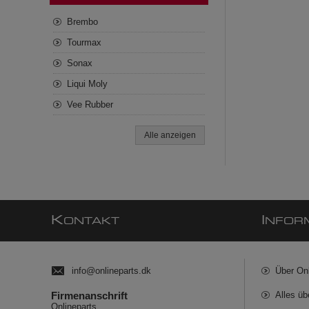
Brembo
Tourmax
Sonax
Liqui Moly
Vee Rubber
Alle anzeigen
K
I
ONTAKT
NFOR
info@onlineparts.dk
Über On
Firmenanschrift
Alles üb
Onlineparts