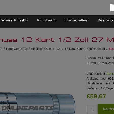
Mein Konto
Kontakt
Hersteller
Angeb
nuss 12 Kant 1/2 Zoll 27
ug
/
Handwerkzeug
/
Steckschlüssel
/
1/2"
/
12-Kant-Schraubenschlüssel
/
Ste
Stecknuss 12-Kant 
85 mm, Chrom-Vanadi
Verfügbarkeit:
Auf 
Artikelnummer:
605
Herstellernummer:
Lieferzeit:
1-5 Tage
€59,67
Kaufe