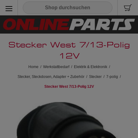
Stecker West 7/13-Polig
12V
Home
/
Werkstattbedarf
/
Elektrik & Elektronik
/
Stecker, Steckdosen, Adapter + Zubehör
/
Stecker
/
7-polig
/
Stecker West 7/13-Polig 12V