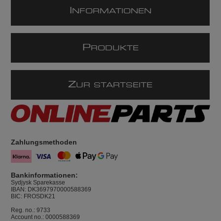
I
NFORMATIONEN
P
RODUKTE
Z
UR STARTSEITE
Zahlungsmethoden
Bankinformationen:
Sydjysk Sparekasse
IBAN: DK3697970000588369
BIC: FROSDK21
Reg. no.: 9733
Account no.: 0000588369