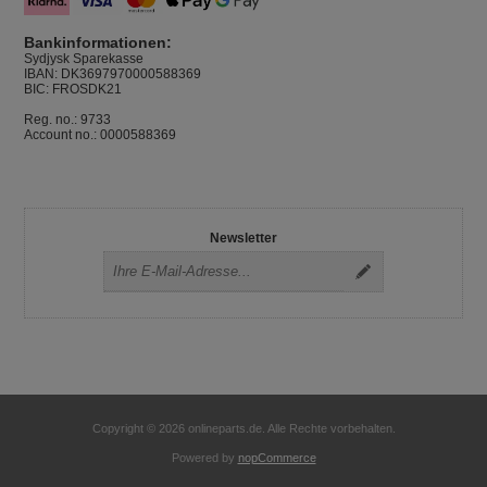
Bankinformationen:
Sydjysk Sparekasse
IBAN: DK3697970000588369
BIC: FROSDK21
Reg. no.: 9733
Account no.: 0000588369
Newsletter
Copyright © 2026 onlineparts.de. Alle Rechte vorbehalten.
Powered by
nopCommerce