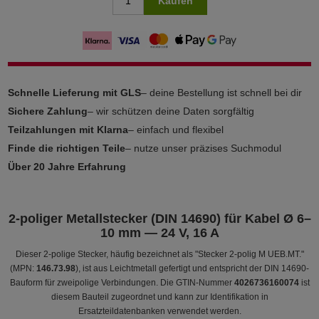
Kaufen
Schnelle Lieferung mit GLS
– deine Bestellung ist schnell bei dir
Sichere Zahlung
– wir schützen deine Daten sorgfältig
Teilzahlungen mit Klarna
– einfach und flexibel
Finde die richtigen Teile
– nutze unser präzises Suchmodul
Über 20 Jahre Erfahrung
2-poliger Metallstecker (DIN 14690) für Kabel Ø 6–
10 mm — 24 V, 16 A
Dieser 2-polige Stecker, häufig bezeichnet als "Stecker 2-polig M UEB.MT."
(MPN:
146.73.98
), ist aus Leichtmetall gefertigt und entspricht der DIN 14690-
Bauform für zweipolige Verbindungen. Die GTIN-Nummer
4026736160074
ist
diesem Bauteil zugeordnet und kann zur Identifikation in
Ersatzteildatenbanken verwendet werden.