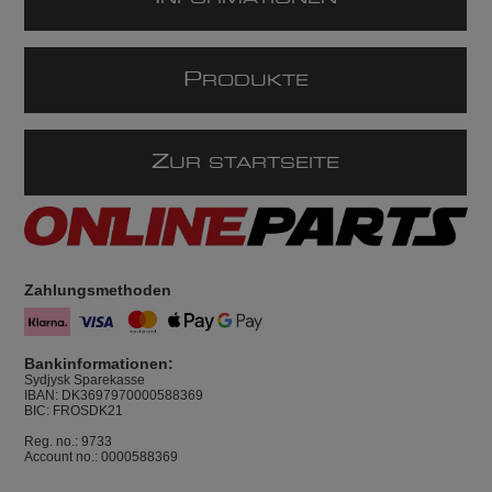
P
RODUKTE
Z
UR STARTSEITE
Zahlungsmethoden
Bankinformationen:
Sydjysk Sparekasse
IBAN: DK3697970000588369
BIC: FROSDK21
Reg. no.: 9733
Account no.: 0000588369