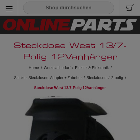
Steckdose West 13/7-
Polig 12Vanhänger
Home
/
Werkstattbedarf
/
Elektrik & Elektronik
/
Stecker, Steckdosen, Adapter + Zubehör
/
Steckdosen
/
2-polig
/
Steckdose West 13/7-Polig 12Vanhänger