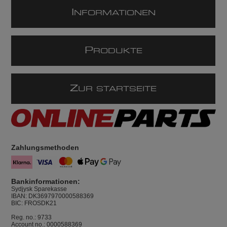
I
NFORMATIONEN
P
RODUKTE
Z
UR STARTSEITE
Zahlungsmethoden
Bankinformationen:
Sydjysk Sparekasse
IBAN: DK3697970000588369
BIC: FROSDK21
Reg. no.: 9733
Account no.: 0000588369