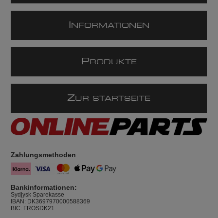
I
NFORMATIONEN
P
RODUKTE
Z
UR STARTSEITE
Zahlungsmethoden
Bankinformationen:
Sydjysk Sparekasse
IBAN: DK3697970000588369
BIC: FROSDK21