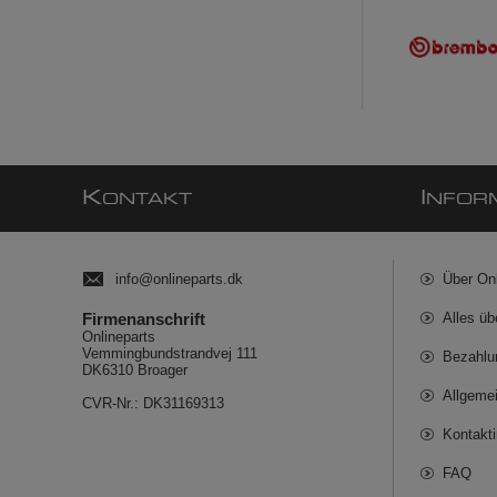
K
I
ONTAKT
NFOR
info@onlineparts.dk
Über On
Firmenanschrift
Alles üb
Onlineparts
Vemmingbundstrandvej 111
Bezahlu
DK6310 Broager
Allgeme
CVR-Nr.: DK31169313
Kontakt
FAQ