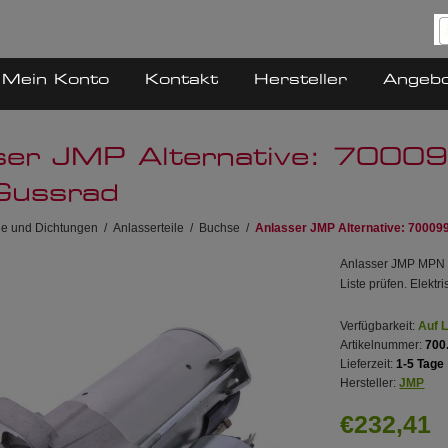
Mein Konto
Kontakt
Hersteller
Angeb
ser JMP Alternative: 70
Gussrad
ile und Dichtungen
/
Anlasserteile
/
Buchse
/
Anlasser JMP Alternative: 7000
Anlasser JMP MPN 7
Liste prüfen. Elektr
Verfügbarkeit:
Auf 
Artikelnummer:
700
Lieferzeit:
1-5 Tage
Hersteller:
JMP
€232,41