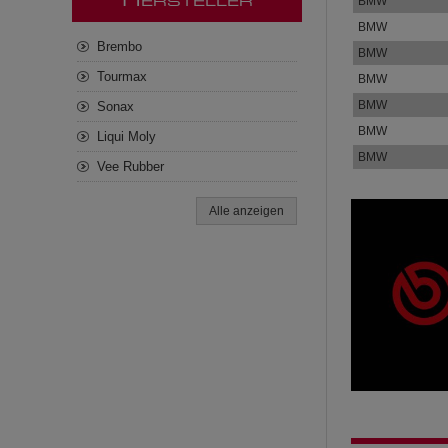
H
BMW
ERSTELLER
BMW
Brembo
BMW
Tourmax
BMW
BMW
Sonax
BMW
Liqui Moly
BMW
Vee Rubber
Alle anzeigen