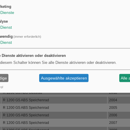
ndige Liste der Fahrzeuge, für die das Teil passt, unten:
keting
Dienste
für dieses Fahrzeug passt auf folgende Modelle:
lyse
Modell
Jahr
Dienst
R 1200 GS ABS Gussrad
2004
wendig
(immer erforderlich)
R 1200 GS ABS Gussrad
2005
Dienst
R 1200 GS ABS Gussrad
2006
R 1200 GS ABS Gussrad
2007
e Dienste aktivieren oder deaktivieren
R 1200 GS ABS Gussrad
2008
 diesem Schalter können Sie alle Dienste aktivieren oder deaktivieren.
R 1200 GS ABS Gussrad
2009
R 1200 GS ABS Gussrad
2010
dige
Ausgewählte akzeptieren
Alle 
R 1200 GS ABS Gussrad
2011
ro!
R 1200 GS ABS Gussrad
2012
R 1200 GS ABS Speichenrad
2004
R 1200 GS ABS Speichenrad
2005
R 1200 GS ABS Speichenrad
2006
R 1200 GS ABS Speichenrad
2007