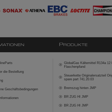
P
MATIONEN
RODUKTE
lineParts
GlobalGas Kältemittel R134a 12 k
Flaschenpfand
er die Bestellung
Steuerkette Originalersatzteil Ori
spare part 741.20.03
ng
Bremszug hinten JMP
ine Geschäftsbedingungen
BR ZUG HI JMP
informationen
BR ZUG HI JMP