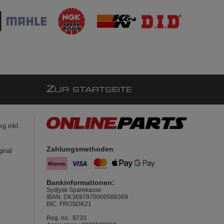
Z
UR STARTSEITE
g inkl.
Zahlungsmethoden
ginal
Bankinformationen:
Sydjysk Sparekasse
IBAN: DK3697970000588369
BIC: FROSDK21
Reg. no.: 9733