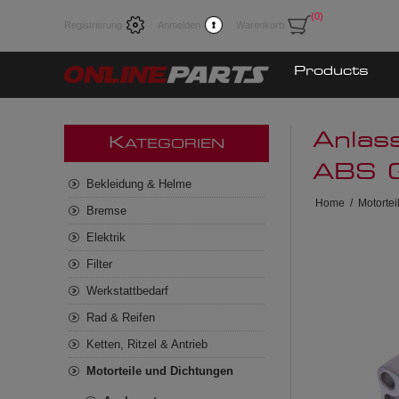
(0)
Registrierung
Anmelden
Warenkorb
Products
Anlas
K
ATEGORIEN
ABS 
Bekleidung & Helme
Home
/
Motorte
Bremse
Elektrik
Filter
Werkstattbedarf
Rad & Reifen
Ketten, Ritzel & Antrieb
Motorteile und Dichtungen