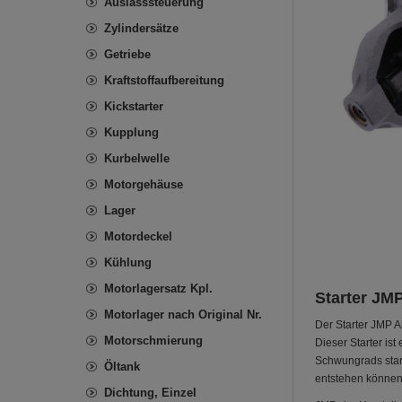
Auslasssteuerung
Zylindersätze
Getriebe
Kraftstoffaufbereitung
Kickstarter
Kupplung
Kurbelwelle
Motorgehäuse
Lager
Motordeckel
Kühlung
Motorlagersatz Kpl.
Starter JMP
Motorlager nach Original Nr.
Der Starter JMP Al
Motorschmierung
Dieser Starter is
Schwungrads start
Öltank
entstehen können
Dichtung, Einzel