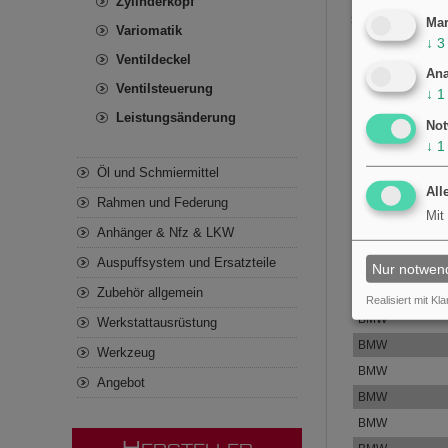
Zylinderkopf
Siehe die vollstä
Mar
Variomatik
↓
3
Ersatzteil 
Ventildeckel
Ana
Marke
Ventilsteuerung
↓
1
BMW
Leistungsänderung
Not
BMW
↓
1
BMW
Öl und Schmiermittel
BMW
All
Rahmen und Federung
BMW
Mit
Anhänger & Nfz & LKW
BMW
Auspuffsystem und Ersatzteile
BMW
Nur notwen
Zubehör allgemein
BMW
Realisiert mit Kla
BMW
Werkstattausrüstung
BMW
Werkzeug
BMW
Angebot
BMW
BMW