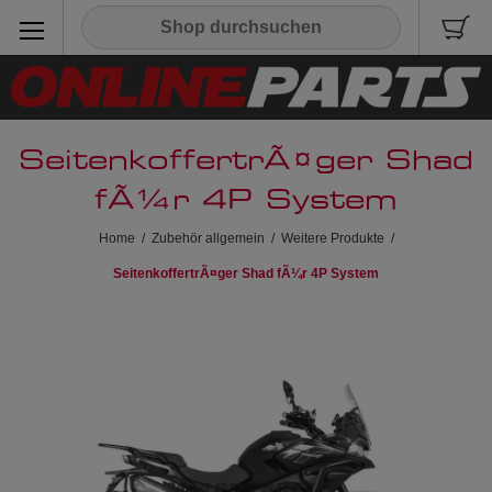
SeitenkoffertrÃ¤ger Shad
fÃ¼r 4P System
Home
/
Zubehör allgemein
/
Weitere Produkte
/
SeitenkoffertrÃ¤ger Shad fÃ¼r 4P System