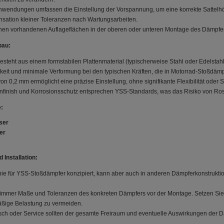
nwendungen umfassen die Einstellung der Vorspannung, um eine korrekte Sattelhö
sation kleiner Toleranzen nach Wartungsarbeiten.
hen vorhandenen Auflageflächen in der oberen oder unteren Montage des Dämpfers
bau:
esteht aus einem formstabilen Plattenmaterial (typischerweise Stahl oder Edelstah
keit und minimale Verformung bei den typischen Kräften, die in Motorrad-Stoßdämp
on 0,2 mm ermöglicht eine präzise Einstellung, ohne signifikante Flexibilität oder 
nfinish und Korrosionsschutz entsprechen YSS-Standards, was das Risiko von Rost 
:
ser
er
 Installation:
Linie für YSS-Stoßdämpfer konzipiert, kann aber auch in anderen Dämpferkonstru
 immer Maße und Toleranzen des konkreten Dämpfers vor der Montage. Setzen Sie 
ßige Belastung zu vermeiden.
sch oder Service sollten der gesamte Freiraum und eventuelle Auswirkungen der 