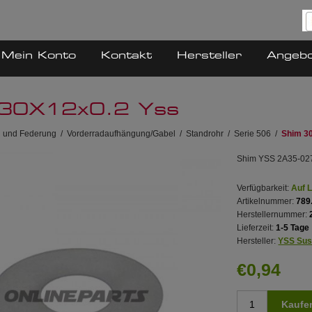
Mein Konto
Kontakt
Hersteller
Angeb
 30X12x0.2 Yss
 und Federung
/
Vorderradaufhängung/Gabel
/
Standrohr
/
Serie 506
/
Shim 3
Shim YSS 2A35-027
Verfügbarkeit:
Auf 
Artikelnummer:
789
Herstellernummer:
Lieferzeit:
1-5 Tage
Hersteller:
YSS Sus
€0,94
Kaufe