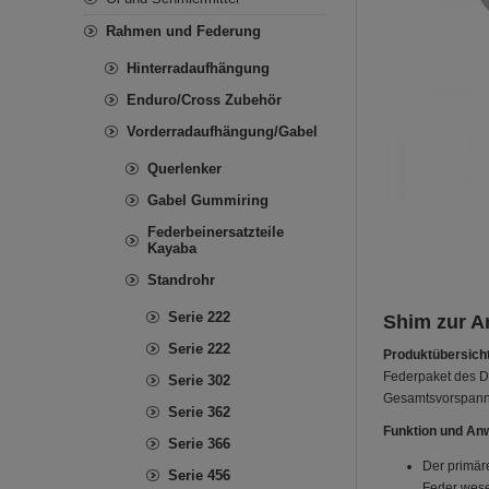
Rahmen und Federung
Hinterradaufhängung
Enduro/Cross Zubehör
Vorderradaufhängung/Gabel
Querlenker
Gabel Gummiring
Federbeinersatzteile
Kayaba
Standrohr
Serie 222
Shim zur A
Serie 222
Produktübersicht
Federpaket des D
Serie 302
Gesamtsvorspannu
Serie 362
Funktion und An
Serie 366
Der primär
Serie 456
Feder wese