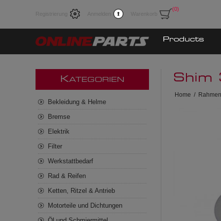
(0)
Registrierung
Anmelden
Warenkorb
Products
Shim
K
ATEGORIEN
Home
/
Rahmen
Bekleidung & Helme
Bremse
Elektrik
Filter
Werkstattbedarf
Rad & Reifen
Ketten, Ritzel & Antrieb
Motorteile und Dichtungen
Öl und Schmiermittel