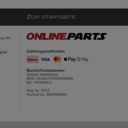
Z
UR STARTSEITE
g inkl.
Zahlungsmethoden
ginal
Bankinformationen:
Sydjysk Sparekasse
IBAN: DK3697970000588369
BIC: FROSDK21
Reg. no.: 9733
Account no.: 0000588369