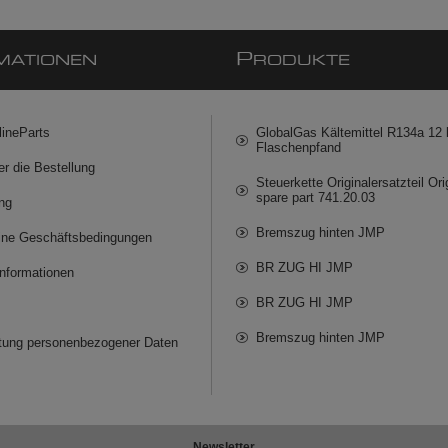
P
MATIONEN
RODUKTE
lineParts
GlobalGas Kältemittel R134a 12 k
Flaschenpfand
er die Bestellung
Steuerkette Originalersatzteil Ori
spare part 741.20.03
ng
Bremszug hinten JMP
ine Geschäftsbedingungen
BR ZUG HI JMP
informationen
BR ZUG HI JMP
Bremszug hinten JMP
itung personenbezogener Daten
Newsletter