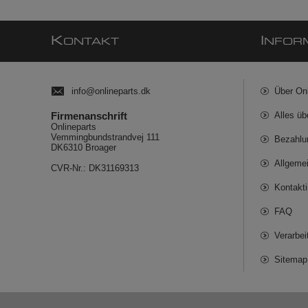
K
I
ONTAKT
NFOR
info@onlineparts.dk
Über On
Firmenanschrift
Alles üb
Onlineparts
Vemmingbundstrandvej 111
Bezahlu
DK6310 Broager
Allgeme
CVR-Nr.: DK31169313
Kontakt
FAQ
Verarbe
Sitemap