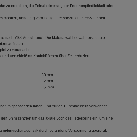
he zu erreichen, die Feinabstimmung der Federempfindlichkeit oder
 montiert, abhängig vom Design der spezifischen YSS-Einheit.
l je nach YSS-Ausführung). Die Materialwahl gewährleistet gute
fern auftreten.
Spiel zu verursachen.
und Verschleiß an Kontaktflächen über Zeit reduziert.
30 mm
12 mm
0,2 mm
ktionen mit passenden Innen- und Außen-Durchmessern verwendet
den Shim zentriert um das axiale Loch des Federkerns ein, um eine
Dämpfungscharakteristik durch veränderte Vorspannung überprüft