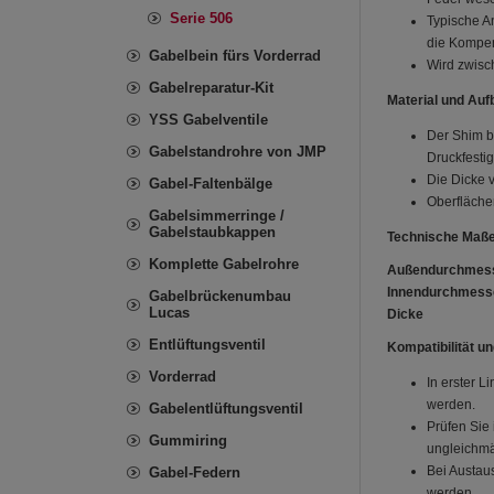
Serie 506
Typische A
die Kompen
Gabelbein fürs Vorderrad
Wird zwisc
Gabelreparatur-Kit
Material und Auf
YSS Gabelventile
Der Shim b
Gabelstandrohre von JMP
Druckfestig
Die Dicke v
Gabel-Faltenbälge
Oberfläche
Gabelsimmerringe /
Gabelstaubkappen
Technische Maße
Komplette Gabelrohre
Außendurchmes
Innendurchmess
Gabelbrückenumbau
Lucas
Dicke
Entlüftungsventil
Kompatibilität und
Vorderrad
In erster 
werden.
Gabelentlüftungsventil
Prüfen Sie
Gummiring
ungleichmä
Bei Austau
Gabel-Federn
werden.