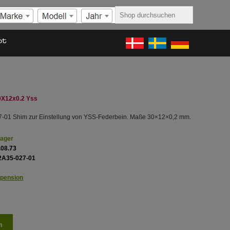
ot
0X12x0.2 Yss
-01 Shim zur Einstellung von YSS-Federbein. Maße 30×12×0,2 mm.
Lager
.08.73
2A35-027-01
pension
n