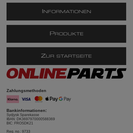
I
NFORMATIONEN
P
RODUKTE
Z
UR STARTSEITE
Zahlungsmethoden
Bankinformationen:
Sydjysk Sparekasse
IBAN: DK3697970000588369
BIC: FROSDK21
Reg. no.: 9733