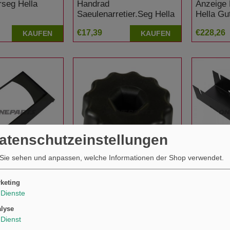
rseg Hella
Handrad
Anzeige
Saeulenarretier.Seg Hella
Hella G
Gutmann
€17,39
€228,26
KAUFEN
KAUFEN
Datenschutzeinstellungen
Sie sehen und anpassen, welche Informationen der Shop verwendet.
ter Gutmann
Griffteil Seg Gutmann
Ausruec
9Xs 126.786-001
Tastehel
keting
Dienste
€12,71
€22,34
KAUFEN
KAUFEN
lyse
Dienst