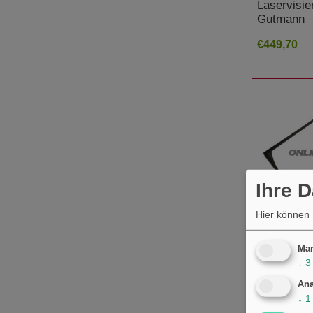
Laservisie
Gutmann
€449,70
Ihre 
Hier können 
Linsenhal
Seg
Mar
↓
3
€37,06
Ana
↓
1