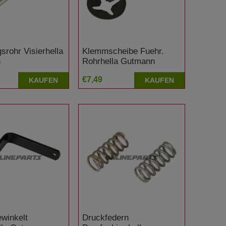
srohr Visierhella
Klemmscheibe Fuehr.
n
Rohrhella Gutmann
€7,49
KAUFEN
KAUFEN
winkelt
Druckfedern