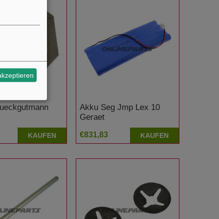
akzeptieren
ueckgutmann
Akku Seg Jmp Lex 10
Geraet
€831,83
KAUFEN
KAUFEN