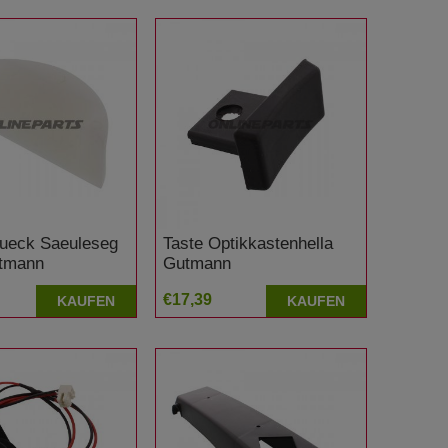
ueck Saeuleseg
Taste Optikkastenhella
utmann
Gutmann
€17,39
KAUFEN
KAUFEN