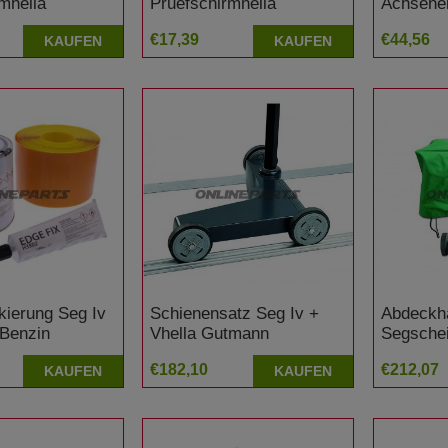
mhella
Pruefschirmhella
Achsehe
Gutmann
€17,39
€44,56
KAUFEN
KAUFEN
kierung Seg Iv
Schienensatz Seg Iv +
Abdeckh
Benzin
Vhella Gutmann
Segschei
€182,10
€212,07
KAUFEN
KAUFEN