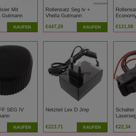
isier Mit
Rollensatz Seg Iv +
Rollensa
a Gutmann
Vhella Gutmann
Economy
€447,29
€121,09
KAUFEN
KAUFEN
F SEG IV
Netzteil Lex D Jmp
Schalter
mann
Laserseg
€223,71
€22,34
KAUFEN
KAUFEN