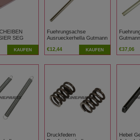
CHEIBEN
Fuehrungsachse
Fuehrung
ISIER SEG
Ausrueckerhella Gutmann
Gutman
€12,44
€37,06
KAUFEN
KAUFEN
Druckfedern
Hebel Ge