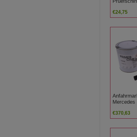
Pruefschir
Gutmann
€24,75
Anfahrmar
Mercedes 
€370,63