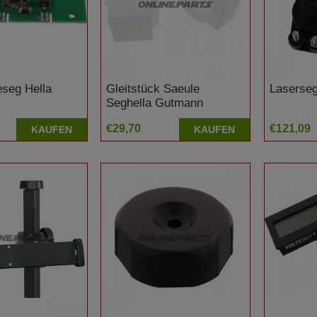
teseg Hella
Gleitstück Saeule
Laserseg
Seghella Gutmann
€29,70
€121,09
KAUFEN
KAUFEN