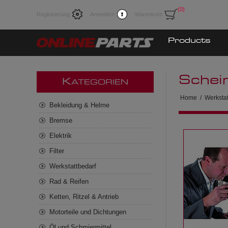
(0)
Registrierung
Anmelden
Warenkorb
Products
Schein
K
ATEGORIEN
Home
/
Werksta
Bekleidung & Helme
Bremse
Elektrik
Filter
Werkstattbedarf
Rad & Reifen
Ketten, Ritzel & Antrieb
Motorteile und Dichtungen
Öl und Schmiermittel