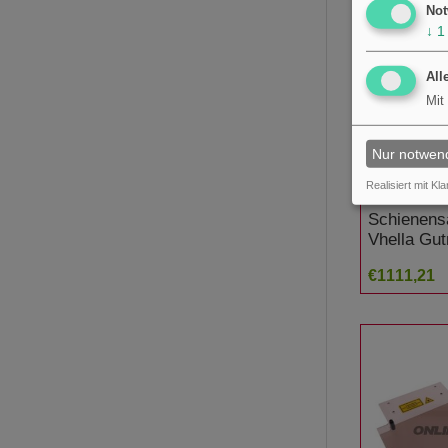
Not
↓
1
All
Mit
Nur notwen
Realisiert mit Kla
Schienens
Vhella Gu
€1111,21