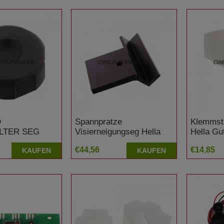
D
Spannpratze
Klemmst
LTER SEG
Visierneigungseg Hella
Hella G
mann
Gutmann
€44,56
€14,85
KAUFEN
KAUFEN