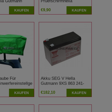
lla Gutmann
Pruefschirmhella
Gutmann
€9,90
KAUFEN
KAUFEN
aube Für
Akku SEG V Hella
nwerfereinstellgerät
Gutmann 9XS 863 241-
021
€182,10
KAUFEN
KAUFEN