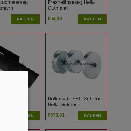
 Luxmeterseg
Fresnellinseseg Hella
utmann
Gutmann
€64,36
KAUFEN
KAUFEN
ker Aufnahme
Rollensatz SEG Schiene
la Gutmann
Hella Gutmann
€576,01
KAUFEN
KAUFEN