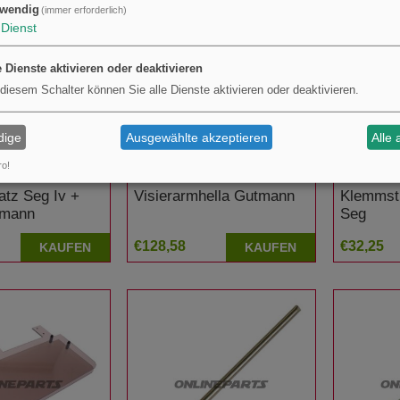
wendig
(immer erforderlich)
Dienst
e Dienste aktivieren oder deaktivieren
 diesem Schalter können Sie alle Dienste aktivieren oder deaktivieren.
dige
Ausgewählte akzeptieren
Alle 
ro!
atz Seg Iv +
Visierarmhella Gutmann
Klemmst
tmann
Seg
€128,58
€32,25
KAUFEN
KAUFEN