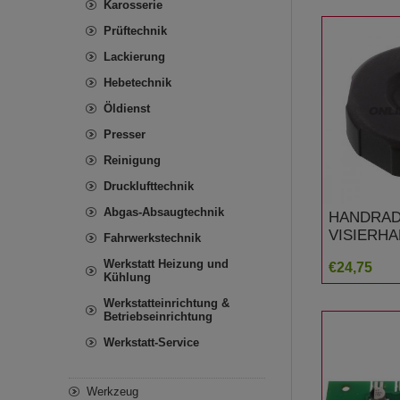
Karosserie
Prüftechnik
Lackierung
Hebetechnik
Öldienst
Presser
Reinigung
Drucklufttechnik
Abgas-Absaugtechnik
HANDRA
VISIERHA
Fahrwerkstechnik
Hella Gut
Werkstatt Heizung und
€24,75
Kühlung
Werkstatteinrichtung &
Betriebseinrichtung
Werkstatt-Service
Werkzeug