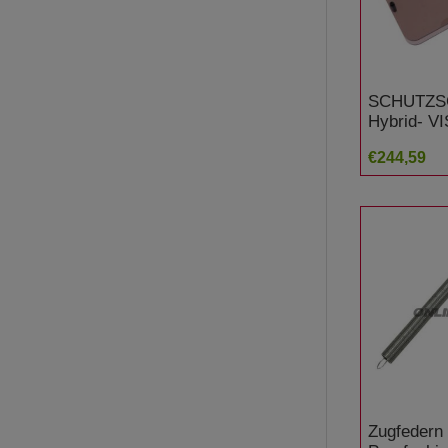
SCHUTZS
Hybrid- V
Gutmann
€244,59
Zugfedern