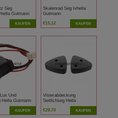
tz Seg
Skalenrad Seg Ivhella
hella Gutmann
Gutmann
€15,12
KAUFEN
KAUFEN
 Lux Und
Visierabdeckung
 Hella Gutmann
Seitlichseg Hella
Gutmann
€29,70
KAUFEN
KAUFEN