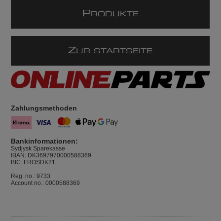
P
RODUKTE
Z
UR STARTSEITE
Zahlungsmethoden
Bankinformationen:
Sydjysk Sparekasse
IBAN: DK3697970000588369
BIC: FROSDK21
Reg. no.: 9733
Account no.: 0000588369