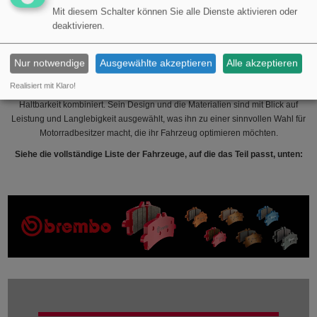
Mit diesem Schalter können Sie alle Dienste aktivieren oder
Fahrerlebnis beeinflussen wird. Für Tourenmotorräder, die oft für lange
deaktivieren.
Strecken verwendet werden, kann ein verbesserter Auspuff nicht nur einen
besseren Klang, sondern auch eine gleichmäßigere und effizientere
Motorleistung bieten, was bei längeren Fahrten von Vorteil sein kann.
Nur notwendige
Ausgewählte akzeptieren
Alle akzeptieren
Insgesamt ist LYDDÄMPFER SBK GP STYLE SCHWARZE AUSGABE ein
Realisiert mit Klaro!
technisch durchdachtes Produkt, das Ästhetik mit Funktionalität und
Haltbarkeit kombiniert. Sein Design und die Materialien sind mit Blick auf
Leistung und Langlebigkeit ausgewählt, was ihn zu einer sinnvollen Wahl für
Motorradbesitzer macht, die ihr Fahrzeug optimieren möchten.
Siehe die vollständige Liste der Fahrzeuge, auf die das Teil passt, unten: