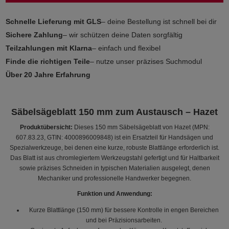
Schnelle Lieferung mit GLS
– deine Bestellung ist schnell bei dir
Sichere Zahlung
– wir schützen deine Daten sorgfältig
Teilzahlungen mit Klarna
– einfach und flexibel
Finde die richtigen Teile
– nutze unser präzises Suchmodul
Über 20 Jahre Erfahrung
Säbelsägeblatt 150 mm zum Austausch – Hazet
Produktübersicht:
Dieses 150 mm Säbelsägeblatt von Hazet (MPN:
607.83.23, GTIN: 4000896009848) ist ein Ersatzteil für Handsägen und
Spezialwerkzeuge, bei denen eine kurze, robuste Blattlänge erforderlich ist.
Das Blatt ist aus chromlegiertem Werkzeugstahl gefertigt und für Haltbarkeit
sowie präzises Schneiden in typischen Materialien ausgelegt, denen
Mechaniker und professionelle Handwerker begegnen.
Funktion und Anwendung:
Kurze Blattlänge (150 mm) für bessere Kontrolle in engen Bereichen
und bei Präzisionsarbeiten.