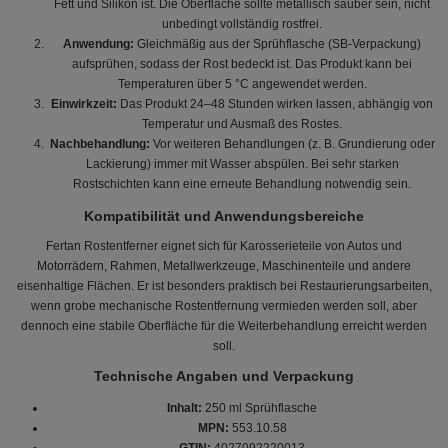
Fett und Silikon ist. Die Oberfläche sollte metallisch sauber sein, nicht
unbedingt vollständig rostfrei.
Anwendung:
Gleichmäßig aus der Sprühflasche (SB-Verpackung)
aufsprühen, sodass der Rost bedeckt ist. Das Produkt kann bei
Temperaturen über 5 °C angewendet werden.
Einwirkzeit:
Das Produkt 24–48 Stunden wirken lassen, abhängig von
Temperatur und Ausmaß des Rostes.
Nachbehandlung:
Vor weiteren Behandlungen (z. B. Grundierung oder
Lackierung) immer mit Wasser abspülen. Bei sehr starken
Rostschichten kann eine erneute Behandlung notwendig sein.
Kompatibilität und Anwendungsbereiche
Fertan Rostentferner eignet sich für Karosserieteile von Autos und
Motorrädern, Rahmen, Metallwerkzeuge, Maschinenteile und andere
eisenhaltige Flächen. Er ist besonders praktisch bei Restaurierungsarbeiten,
wenn grobe mechanische Rostentfernung vermieden werden soll, aber
dennoch eine stabile Oberfläche für die Weiterbehandlung erreicht werden
soll.
Technische Angaben und Verpackung
Inhalt:
250 ml Sprühflasche
MPN:
553.10.58
GTIN:
4027092220013