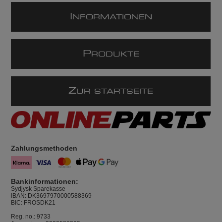
I
NFORMATIONEN
P
RODUKTE
Z
UR STARTSEITE
Zahlungsmethoden
Bankinformationen:
Sydjysk Sparekasse
IBAN: DK3697970000588369
BIC: FROSDK21
Reg. no.: 9733