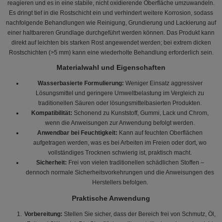
reagieren und es in eine stabile, nicht oxidierende Oberfläche umzuwandeln.
Es dringt tief in die Rostschicht ein und verhindert weitere Korrosion, sodass
nachfolgende Behandlungen wie Reinigung, Grundierung und Lackierung auf
einer haltbareren Grundlage durchgeführt werden können. Das Produkt kann
direkt auf leichten bis starken Rost angewendet werden; bei extrem dicken
Rostschichten (>5 mm) kann eine wiederholte Behandlung erforderlich sein.
Materialwahl und Eigenschaften
Wasserbasierte Formulierung:
Weniger Einsatz aggressiver
Lösungsmittel und geringere Umweltbelastung im Vergleich zu
traditionellen Säuren oder lösungsmittelbasierten Produkten.
Kompatibilität:
Schonend zu Kunststoff, Gummi, Lack und Chrom,
wenn die Anweisungen zur Anwendung befolgt werden.
Anwendbar bei Feuchtigkeit:
Kann auf feuchten Oberflächen
aufgetragen werden, was es bei Arbeiten im Freien oder dort, wo
vollständiges Trocknen schwierig ist, praktisch macht.
Sicherheit:
Frei von vielen traditionellen schädlichen Stoffen –
dennoch normale Sicherheitsvorkehrungen und die Anweisungen des
Herstellers befolgen.
Praktische Anwendung
Vorbereitung:
Stellen Sie sicher, dass der Bereich frei von Schmutz, Öl,