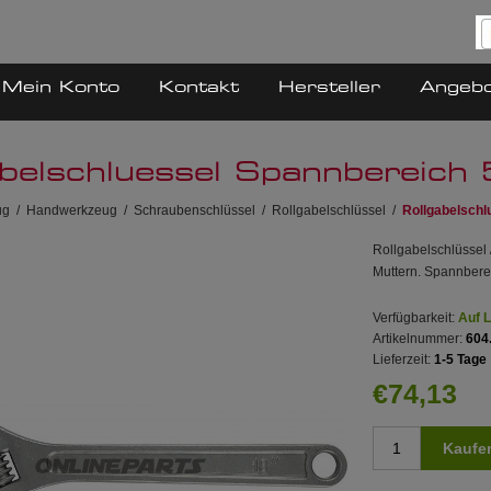
Mein Konto
Kontakt
Hersteller
Angeb
abelschluessel Spannbereic
ug
/
Handwerkzeug
/
Schraubenschlüssel
/
Rollgabelschlüssel
/
Rollgabelsch
Rollgabelschlüssel 
Muttern. Spannbere
Verfügbarkeit:
Auf 
Artikelnummer:
604
Lieferzeit:
1-5 Tage
€74,13
Kaufe