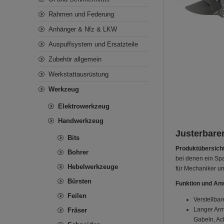
Rahmen und Federung
Anhänger & Nfz & LKW
Auspuffsystem und Ersatzteile
Zubehör allgemein
Werkstattausrüstung
Werkzeug
Elektrowerkzeug
Handwerkzeug
Justerbare
Bits
Produktübersicht
Bohrer
bei denen ein Spa
Hebelwerkzeuge
für Mechaniker un
Bürsten
Funktion und An
Feilen
Verstellba
Langer Arm
Fräser
Gabeln, A