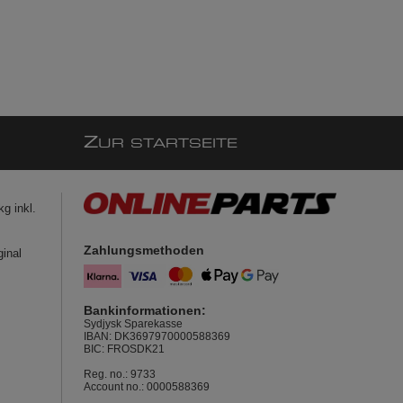
Z
UR STARTSEITE
g inkl.
Zahlungsmethoden
ginal
Bankinformationen:
Sydjysk Sparekasse
IBAN: DK3697970000588369
BIC: FROSDK21
Reg. no.: 9733
Account no.: 0000588369