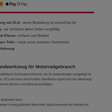
rung mit GLS
– deine Bestellung ist schnell bei dir
g
– wir schützen deine Daten sorgfältig
it Klarna
– einfach und flexibel
gen Teile
– nutze unser präzises Suchmodul
Erfahrung
Handwerkzeug für Motorradgebrauch
tellbarer Schraubenschlüssel, der für Anwendungen ausgelegt ist,
ca. 18") und einer verchromten Oberfläche eignet sich das Werkzeug
während Service und Wartung benötigen.
 festziehen kann.
nten in eng geführten Bereichen, typischerweise bei Arbeiten an