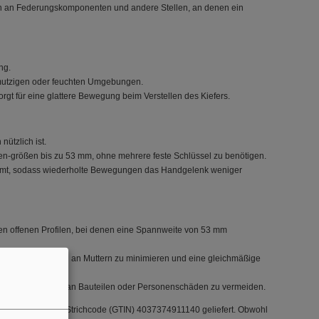
n an Federungskomponenten und andere Stellen, an denen ein
ng.
chmutzigen oder feuchten Umgebungen.
gt für eine glattere Bewegung beim Verstellen des Kiefers.
ützlich ist.
ten-größen bis zu 53 mm, ohne mehrere feste Schlüssel zu benötigen.
mmt, sodass wiederholte Bewegungen das Handgelenk weniger
en offenen Profilen, bei denen eine Spannweite von 53 mm
en, um Rundungen an Muttern zu minimieren und eine gleichmäßige
m Beschädigungen an Bauteilen oder Personenschäden zu vermeiden.
nd dem globalen Strichcode (GTIN) 4037374911140 geliefert. Obwohl