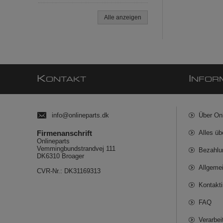
Alle anzeigen
K
I
ONTAKT
NFOR
info@onlineparts.dk
Über On
Firmenanschrift
Alles üb
Onlineparts
Vemmingbundstrandvej 111
Bezahlu
DK6310 Broager
Allgeme
CVR-Nr.: DK31169313
Kontakt
FAQ
Verarbe