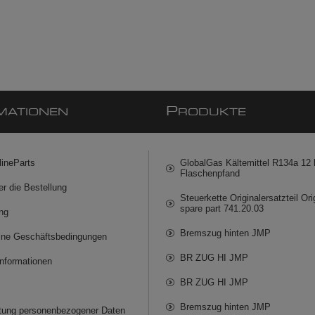
P
MATIONEN
RODUKTE
lineParts
GlobalGas Kältemittel R134a 12 k
Flaschenpfand
er die Bestellung
Steuerkette Originalersatzteil Ori
spare part 741.20.03
ng
Bremszug hinten JMP
ine Geschäftsbedingungen
BR ZUG HI JMP
informationen
BR ZUG HI JMP
Bremszug hinten JMP
itung personenbezogener Daten