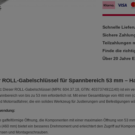
Schnelle Liefe
Sichere Zahlun
Teilzahlungen m
Finde die richti
Über 20 Jahre 
r ROLL-Gabelschlüssel für Spannbereich 53 mm – 
:
Dieser ROLL-Gabelschlüssel (MPN: 604.37.18, GTIN: 4037374911140) ist ein vers
nnbereich von bis zu 53 mm erforderlich ist. Mit einer Gesamtlänge von 460 mm (
d Motorradfahrer, die ein solides Werkzeug für Justierungen und Befestigungen 
wendung:
re gaffelförmige Öffnung, die Komponenten mit einer maximalen Öffnung von 53 mm
 (460 mm) bietet ein besseres Drehmoment und erleichtert den Zugriff auf Kompone
chsen und Montageschrauben.