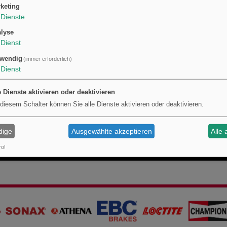
 Markenname in den Daten angegeben ist, wird das Produkt über MPN und GTIN zur
keting
Dienste
ormationen beschreiben das Einzelnwerkzeug und seine technischen Spezifikati
r Großhandelsmengen sind hier nicht angegeben, um Missverständnisse beim Kau
lyse
Dienst
wendig
(immer erforderlich)
Dienst
e Dienste aktivieren oder deaktivieren
 diesem Schalter können Sie alle Dienste aktivieren oder deaktivieren.
dige
Ausgewählte akzeptieren
Alle 
ro!