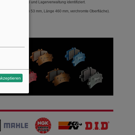
 einfachen Suche und Lagerverwaltung identifiziert.
onen (Spannbereich 53 mm, Länge 460 mm, verchromte Oberfläche).
f zu vermeiden.
akzeptieren