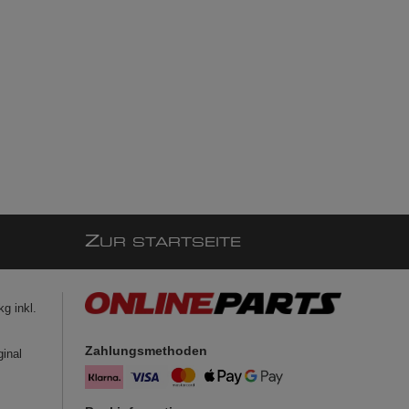
Z
UR STARTSEITE
g inkl.
Zahlungsmethoden
ginal