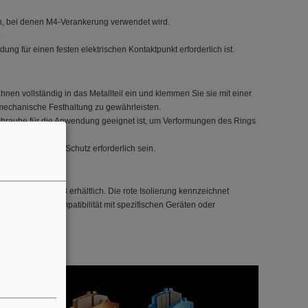
en, bei denen M4-Verankerung verwendet wird.
.
ng für einen festen elektrischen Kontaktpunkt erforderlich ist.
nen vollständig in das Metallteil ein und klemmen Sie sie mit einer
echanische Festhaltung zu gewährleisten.
Schraube für die Anwendung geeignet ist, um Verformungen des Rings
n zusätzlichen Schutz erforderlich sein.
N 4043981276978 erhältlich. Die rote Isolierung kennzeichnet
züglich der Kompatibilität mit spezifischen Geräten oder
n.