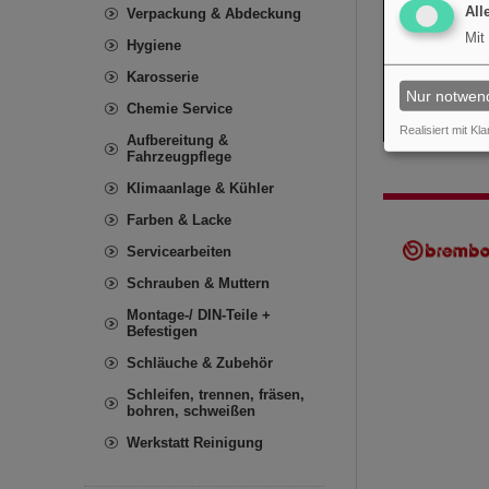
All
Verpackung & Abdeckung
Mit
Hygiene
Karosserie
Nur notwen
Chemie Service
Realisiert mit Kla
Aufbereitung &
Fahrzeugpflege
Klimaanlage & Kühler
Farben & Lacke
Servicearbeiten
Schrauben & Muttern
Montage-/ DIN-Teile +
Befestigen
Schläuche & Zubehör
Schleifen, trennen, fräsen,
bohren, schweißen
Werkstatt Reinigung