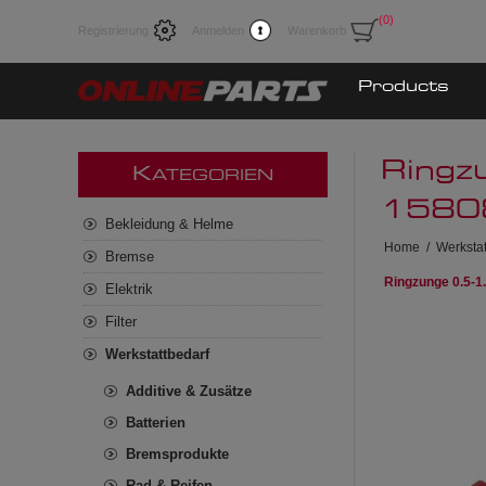
(0)
Registrierung
Anmelden
Warenkorb
Products
Ringz
K
ATEGORIEN
1580
Bekleidung & Helme
Home
/
Werkstat
Bremse
Ringzunge 0.5-1
Elektrik
Filter
Werkstattbedarf
Additive & Zusätze
Batterien
Bremsprodukte
Rad & Reifen