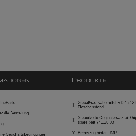
P
MATIONEN
RODUKTE
lineParts
GlobalGas Kältemittel R134a 12 k
Flaschenpfand
er die Bestellung
Steuerkette Originalersatzteil Ori
spare part 741.20.03
ng
Bremszug hinten JMP
ine Geschäftsbedingungen