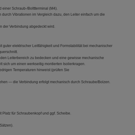
 einer Schraub-/Bolttterminal (M4).
 durch Vibrationen im Vergleich dazu, den Leiter einfach um die
 an der Verbindung abgedeckt wird.
t guter elektrischer Leitfähigkeit und Formstabilität bei mechanischer
uerschnitt.
iegenden Leiterbereich zu bedecken und eine gewisse mechanische
t sich um einen werkseitig montierten Isolierkragen.
iedrigen Temperaturen hinweist (prüfen Sie
esehen — die Verbindung erfolgt mechanisch durch Schraube/Bolzen.
latz für Schraubenkopf und ggf. Scheibe.
 Sätzen).