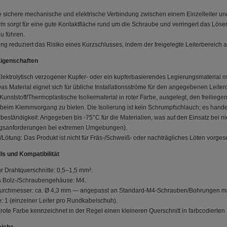
ne sichere mechanische und elektrische Verbindung zwischen einem Einzelleiter und
m sorgt für eine gute Kontaktfläche rund um die Schraube und verringert das Lösen
u führen.
ung reduziert das Risiko eines Kurzschlusses, indem der freigelegte Leiterbereich
Eigenschaften
 Elektrolytisch verzogener Kupfer- oder ein kupferbasierendes Legierungsmaterial mi
s Material eignet sich für übliche Installationsströme für den angegebenen Leiterq
 Kunststoff/Thermoplastische Isoliermaterial in roter Farbe, ausgelegt, den freil
beim Klemmvorgang zu bieten. Die Isolierung ist kein Schrumpfschlauch; es handel
beständigkeit: Angegeben bis -75°C für die Materialien, was auf den Einsatz bei n
sanforderungen bei extremen Umgebungen).
Lötung: Das Produkt ist nicht für Fräs-/Schweiß- oder nachträgliches Löten vorg
ls und Kompatibilität
r Drahtquerschnitte: 0,5–1,5 mm².
 Bolz-/Schraubengehäuse: M4.
rchmesser: ca. Ø 4,3 mm — angepasst an Standard-M4-Schrauben/Bohrungen mit P
: 1 (einzelner Leiter pro Rundkabelschuh).
a (rote Farbe kennzeichnet in der Regel einen kleineren Querschnitt in farbcodierten