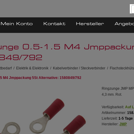
Mein Konto
Kontakt
Hersteller
Angeb
unge 0.5-1.5 M4 Jmppackung
849/792
tbedarf
/
Elektrik & Elektronik
/
Kabelverbinder / Steckverbinder
/
Flachsteckhül
.5 M4 Jmppackung 5St Alternative: 1580849/792
Ringzunge JMP MPN 
4,3 mm. Rot.
Verfügbarkeit:
Auf 
Artikelnummer:
158
Lieferzeit:
1-5 Tage
Hersteller:
JMP