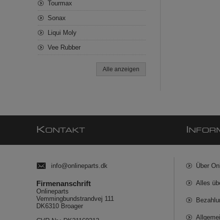
Tourmax
Sonax
Liqui Moly
Vee Rubber
Alle anzeigen
K
I
ONTAKT
NFOR
info@onlineparts.dk
Über On
Firmenanschrift
Alles üb
Onlineparts
Vemmingbundstrandvej 111
Bezahlu
DK6310 Broager
Allgeme