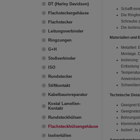
DT (Harley Davidson)
Schafft ei
Flachsteckergehäuse
Die Ringfor
Schraube z
Flachstecker
Die Isolier
Leitungsverbinder
Materialien und 
Ringzungen
Metallteil:
G+H
Montage. Da
Stoßverbinder
Isolierung:
Entlastung 
ISO
Temperatur
Rundstecker
Anwendung
Schweißen/
Stiftkontakt
Kabelbaumreparatur
Technische Detai
Kostal Lamellen-
Geeignet fü
Kontakt
Geeignetes
Rundsteckhülsen
Bohrungsdu
Klemmstufe
Flachsteckhülsengehäuse
Isoliert: J
Isoliertüllen