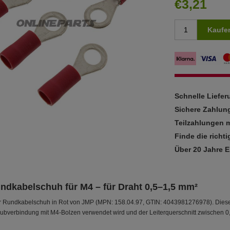
€3,21
Kaufe
Schnelle Liefe
Sichere Zahlun
Teilzahlungen m
Finde die richti
Über 20 Jahre 
undkabelschuh für M4 – für Draht 0,5–1,5 mm²
er Rundkabelschuh in Rot von JMP (MPN: 158.04.97, GTIN: 4043981276978). Dieser
bverbindung mit M4-Bolzen verwendet wird und der Leiterquerschnitt zwischen 0,