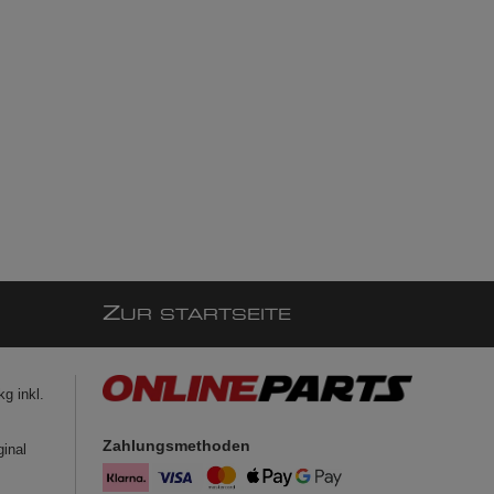
Z
UR STARTSEITE
g inkl.
Zahlungsmethoden
ginal