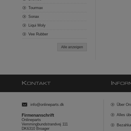
Tourmax
Sonax
Liqui Moly
Vee Rubber
Alle anzeigen
K
I
ONTAKT
NFOR
info@onlineparts.dk
Über On
Firmenanschrift
Alles üb
Onlineparts
Vemmingbundstrandvej 111
Bezahlu
DK6310 Broager