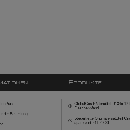
P
MATIONEN
RODUKTE
lineParts
GlobalGas Kältemittel R134a 12 k
Flaschenpfand
er die Bestellung
Steuerkette Originalersatzteil Ori
spare part 741.20.03
ng