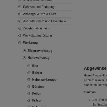
Rahmen und Federung
Anhänger & Nfz & LKW
Auspuffsystem und Ersatzteile
Zubehör allgemein
Werkstattausrüstung
Werkzeug
Elektrowerkzeug
Handwerkzeug
Bits
Abgewinkel
Bohrer
Hazet
Ringschlüs
Hebelwerkzeuge
an Sechskantmutte
einem um 10° abg
Bürsten
Funktion
Feilen
Die Ringsei
Fräser
Schlüssela