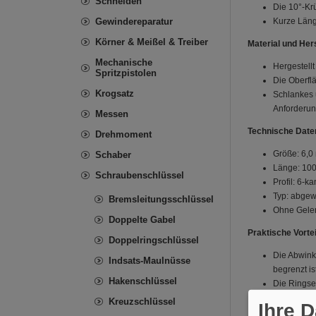
Schneiden
Die 10°-Kr
Gewindereparatur
Kurze Läng
Körner & Meißel & Treiber
Material und Her
Mechanische
Hergestell
Spritzpistolen
Die Oberflä
Krogsatz
Schlankes 
Anforderun
Messen
Technische Dat
Drehmoment
Größe: 6,0
Schaber
Länge: 10
Schraubenschlüssel
Profil: 6-k
Typ: abgew
Bremsleitungsschlüssel
Ohne Gelen
Doppelte Gabel
Praktische Vortei
Doppelringschlüssel
Die Abwink
Indsats-Maulnüsse
begrenzt ist
Hakenschlüssel
Die Ringsei
bei denen 
Kreuzschlüssel
Ihre 
Kurze Läng