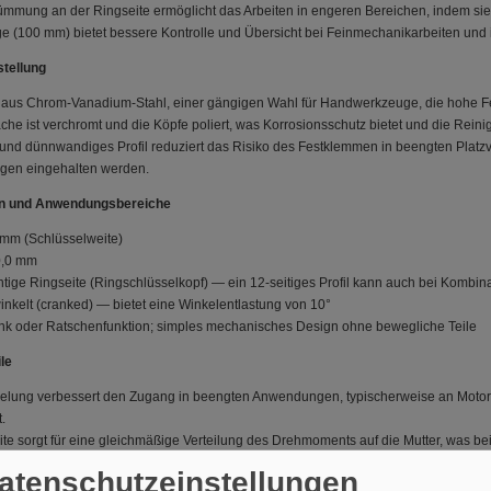
ümmung an der Ringseite ermöglicht das Arbeiten in engeren Bereichen, indem sie
e (100 mm) bietet bessere Kontrolle und Übersicht bei Feinmechanikarbeiten und 
stellung
t aus Chrom-Vanadium-Stahl, einer gängigen Wahl für Handwerkzeuge, die hohe Fest
che ist verchromt und die Köpfe poliert, was Korrosionsschutz bietet und die Reinig
und dünnwandiges Profil reduziert das Risiko des Festklemmen in beengten Platz
gen eingehalten werden.
en und Anwendungsbereiche
 mm (Schlüsselweite)
0,0 mm
antige Ringseite (Ringschlüsselkopf) — ein 12-seitiges Profil kann auch bei Kombin
inkelt (cranked) — bietet eine Winkelentlastung von 10°
k oder Ratschenfunktion; simples mechanisches Design ohne bewegliche Teile
le
elung verbessert den Zugang in beengten Anwendungen, typischerweise an Motor
.
te sorgt für eine gleichmäßige Verteilung des Drehmoments auf die Mutter, was be
Bauteile nicht beschädigt werden dürfen.
Datenschutzeinstellungen
e und schlankes Profil machen den Schlüssel geeignet für Montagearbeiten in G