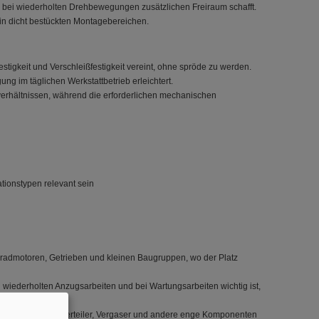
 bei wiederholten Drehbewegungen zusätzlichen Freiraum schafft.
in dicht bestückten Montagebereichen.
igkeit und Verschleißfestigkeit vereint, ohne spröde zu werden.
ung im täglichen Werkstattbetrieb erleichtert.
verhältnissen, während die erforderlichen mechanischen
ationstypen relevant sein
radmotoren, Getrieben und kleinen Baugruppen, wo der Platz
i wiederholten Anzugsarbeiten und bei Wartungsarbeiten wichtig ist,
ehäusen und um Verteiler, Vergaser und andere enge Komponenten