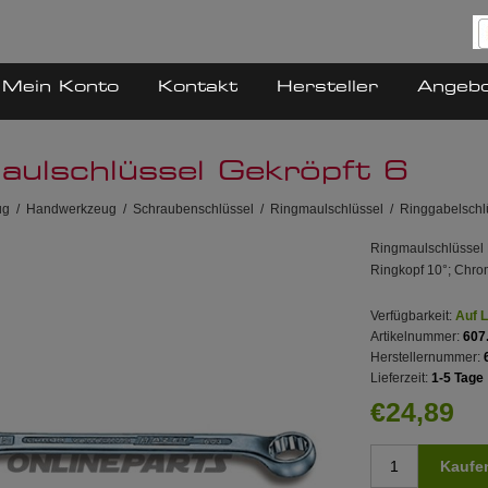
Mein Konto
Kontakt
Hersteller
Angeb
aulschlüssel Gekröpft 6
ug
/
Handwerkzeug
/
Schraubenschlüssel
/
Ringmaulschlüssel
/
Ringgabelschl
Ringmaulschlüssel 
Ringkopf 10°; Chr
Verfügbarkeit:
Auf 
Artikelnummer:
607
Herstellernummer:
Lieferzeit:
1-5 Tage
€24,89
Kaufe