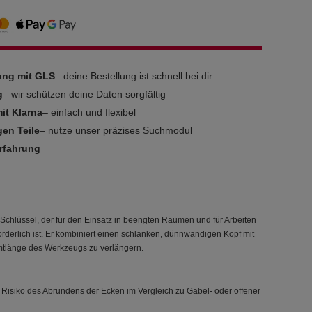
rung mit GLS
– deine Bestellung ist schnell bei dir
g
– wir schützen deine Daten sorgfältig
it Klarna
– einfach und flexibel
gen Teile
– nutze unser präzises Suchmodul
Erfahrung
m-Schlüssel, der für den Einsatz in beengten Räumen und für Arbeiten
rderlich ist. Er kombiniert einen schlanken, dünnwandigen Kopf mit
mtlänge des Werkzeugs zu verlängern.
as Risiko des Abrundens der Ecken im Vergleich zu Gabel- oder offener