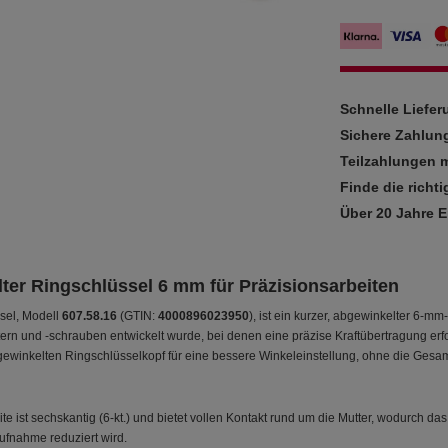
Schnelle Liefe
Sichere Zahlun
Teilzahlungen m
Finde die richti
Über 20 Jahre 
ter Ringschlüssel 6 mm für Präzisionsarbeiten
sel, Modell
607.58.16
(GTIN:
4000896023950
), ist ein kurzer, abgewinkelter 6-m
rn und -schrauben entwickelt wurde, bei denen eine präzise Kraftübertragung erfo
ewinkelten Ringschlüsselkopf für eine bessere Winkeleinstellung, ohne die Gesa
te ist sechskantig (6-kt.) und bietet vollen Kontakt rund um die Mutter, wodurch d
ufnahme reduziert wird.