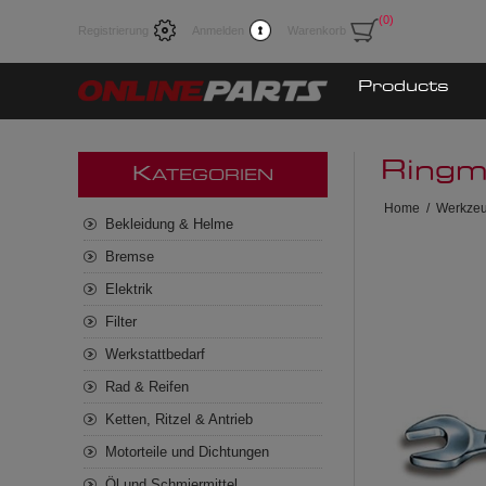
(0)
Registrierung
Anmelden
Warenkorb
Products
Ringm
K
ATEGORIEN
Home
/
Werkze
Bekleidung & Helme
Bremse
Elektrik
Filter
Werkstattbedarf
Rad & Reifen
Ketten, Ritzel & Antrieb
Motorteile und Dichtungen
Öl und Schmiermittel