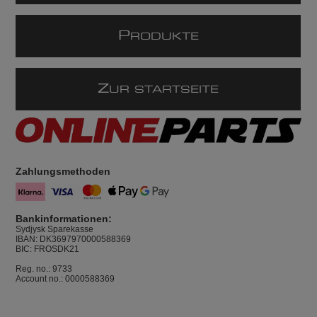
P
RODUKTE
Z
UR STARTSEITE
Zahlungsmethoden
Bankinformationen:
Sydjysk Sparekasse
IBAN: DK3697970000588369
BIC: FROSDK21
Reg. no.: 9733
Account no.: 0000588369