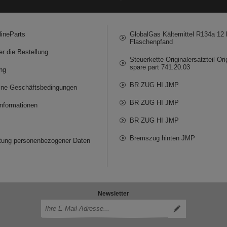
lineParts
GlobalGas Kältemittel R134a 12 k
Flaschenpfand
er die Bestellung
Steuerkette Originalersatzteil Ori
spare part 741.20.03
ng
BR ZUG HI JMP
ine Geschäftsbedingungen
BR ZUG HI JMP
informationen
BR ZUG HI JMP
Bremszug hinten JMP
itung personenbezogener Daten
Newsletter