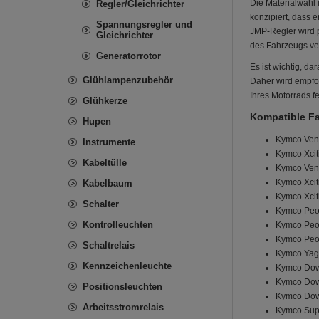
Die Materialwahl 
Regler/Gleichrichter
konzipiert, dass 
Spannungsregler und
JMP-Regler wird p
Gleichrichter
des Fahrzeugs ver
Generatorrotor
Es ist wichtig, d
Glühlampenzubehör
Daher wird empfo
Ihres Motorrads fe
Glühkerze
Kompatible F
Hupen
Kymco Ven
Instrumente
Kymco Xcit
Kabeltülle
Kymco Veno
Kymco Xcit
Kabelbaum
Kymco Xcit
Schalter
Kymco Peop
Kontrolleuchten
Kymco Peop
Kymco Peop
Schaltrelais
Kymco Yage
Kennzeichenleuchte
Kymco Dow
Kymco Dow
Positionsleuchten
Kymco Dow
Arbeitsstromrelais
Kymco Supe