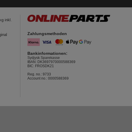
g inkl.
Zahlungsmethoden
ginal
Bankinformationen:
Sydjysk Sparekasse
IBAN: DK3697970000588369
BIC: FROSDK21
Reg. no.: 9733
Account no.: 0000588369