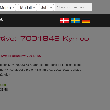
ot
rnative: 7001848 Kymco
848 Kymco Downtown 300 i ABS
ichter, MPN 700.33.58 Spannungsregelung für Lichtmaschine;
iche Kymco-Modelle prüfen (Baujahre ca. 2002–2025, genaue
hängig)
Lager
.33.58