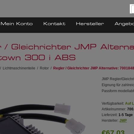
Mein Konto
Kontakt
Hersteller
Angeb
r / Gleichrichter JMP Alte
town 300 i ABS
/
Lichtmaschinenteile
/
Rotor
/
Regler / Gleichrichter JMP Alternative: 7001
JMP Regler/Gleichr
Eignung für zahlre
Passform modellab
Verfügbarkeit:
Auf 
Artikelnummer:
700
Lieferzeit:
1-5 Tage
Hersteller:
JMP
€67,03