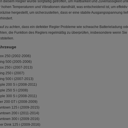
in diesem Regler wurde sorgfältig getroffen, um Haltbarkeit und Zuverlässigkeit u
er hohen Temperaturen und Vibrationen standhält, was entscheidend ist, um effekti
räzise hergestellt, um sicherzustellen, dass er eine stabile Ausgangsspannung li
hindert.
arauf zu achten, dass ein defekter Regler Probleme wie schwache Batterieladung
hlen, die Funktion des Reglers regelmäßig zu überprüfen, insbesondere wenn Sie
ststellen.
ahrzeuge
ox 250 (2002-2006)
ing 500 (2005-2006)
x 250 i (2007-2013)
ing 250 i (2007)
ing 500 i (2007-2013)
le 200 S i (2008-2011)
le 250 S i (2008)
le 300 S i (2008-2011)
r 200 GT i (2008-2009)
ntown 125 i (2009-2015)
ntown 200 i (2011-2014)
ntown 300 i (2009-2016)
r Dink 125 i (2009-2016)