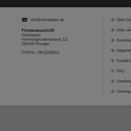
info@onlineparts.dk
Über On
Firmenanschrift
Alles üb
Onlineparts
Vemmingbundstrandvej 111
Bezahlu
DK6310 Broager
Allgeme
CVR-Nr.: DK31169313
Kontakt
FAQ
Verarbe
Sitemap