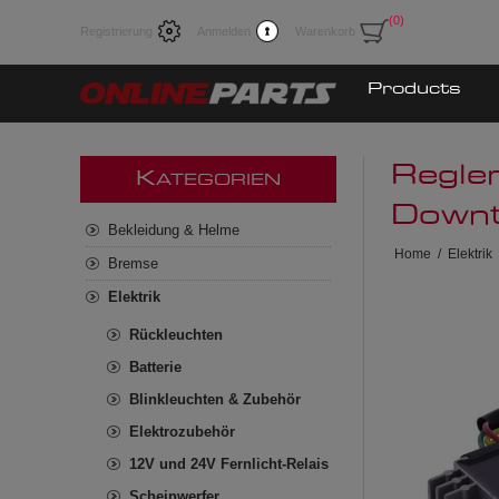
(0)
Registrierung
Anmelden
Warenkorb
Products
Regle
K
ATEGORIEN
Down
Bekleidung & Helme
Home
/
Elektrik
Bremse
Elektrik
Rückleuchten
Batterie
Blinkleuchten & Zubehör
Elektrozubehör
12V und 24V Fernlicht-Relais
Scheinwerfer