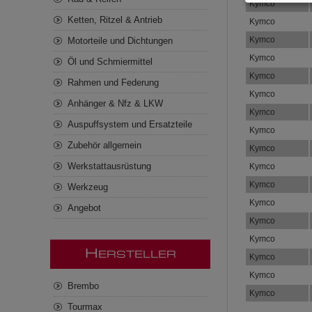
Kymco
Ketten, Ritzel & Antrieb
Kymco
Kymco
Motorteile und Dichtungen
Kymco
Öl und Schmiermittel
Kymco
Rahmen und Federung
Kymco
Anhänger & Nfz & LKW
Kymco
Auspuffsystem und Ersatzteile
Kymco
Zubehör allgemein
Kymco
Werkstattausrüstung
Kymco
Kymco
Werkzeug
Kymco
Angebot
Kymco
Kymco
H
ERSTELLER
Kymco
Kymco
Brembo
Kymco
Tourmax