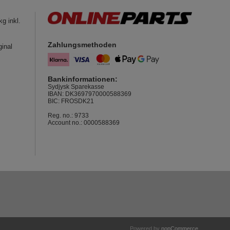
g inkl.
Zahlungsmethoden
ginal
Bankinformationen:
Sydjysk Sparekasse
IBAN: DK3697970000588369
BIC: FROSDK21
Reg. no.: 9733
Account no.: 0000588369
Powered by
nopCommerce