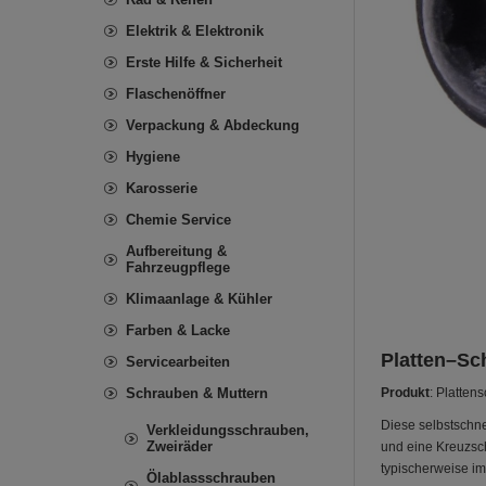
Elektrik & Elektronik
Erste Hilfe & Sicherheit
Flaschenöffner
Verpackung & Abdeckung
Hygiene
Karosserie
Chemie Service
Aufbereitung &
Fahrzeugpflege
Klimaanlage & Kühler
Farben & Lacke
Platten–Sc
Servicearbeiten
Schrauben & Muttern
Produkt
: Platten
Diese selbstschne
Verkleidungsschrauben,
Zweiräder
und eine Kreuzsch
typischerweise i
Ölablassschrauben