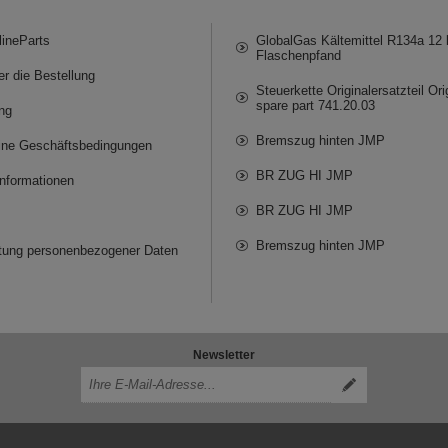
lineParts
GlobalGas Kältemittel R134a 12 k
Flaschenpfand
er die Bestellung
Steuerkette Originalersatzteil Ori
spare part 741.20.03
ng
Bremszug hinten JMP
ine Geschäftsbedingungen
BR ZUG HI JMP
informationen
BR ZUG HI JMP
Bremszug hinten JMP
itung personenbezogener Daten
Newsletter