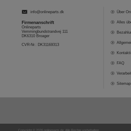
info@onlineparts.dk
Über On
Firmenanschrift
Alles üb
Onlineparts
Vemmingbundstrandvej 111
Bezahlu
DK6310 Broager
Allgeme
CVR-Nr.: DK31169313
Kontakt
FAQ
Verarbe
Sitemap
Copyright © 2026 onlineparts.de. Alle Rechte vorbehalten.