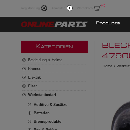
(0)
Registrierung
Anmelden
Warenkorb
Products
BLEC
K
ATEGORIEN
4790
Bekleidung & Helme
Home
/
Werkstat
Bremse
Elektrik
Filter
Werkstattbedarf
Additive & Zusätze
Batterien
Bremsprodukte
Rad & Reifen