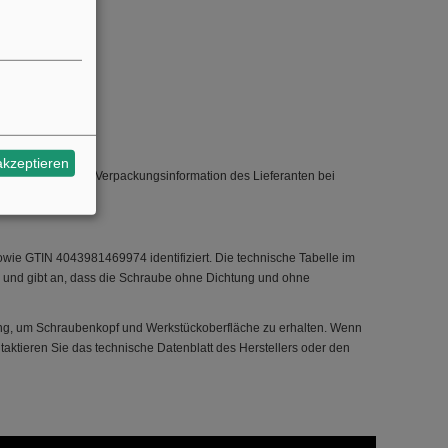
akzeptieren
itte die aktuelle Verpackungsinformation des Lieferanten bei
wie GTIN 4043981469974 identifiziert. Die technische Tabelle im
e) und gibt an, dass die Schraube ohne Dichtung und ohne
ung, um Schraubenkopf und Werkstückoberfläche zu erhalten. Wenn
aktieren Sie das technische Datenblatt des Herstellers oder den