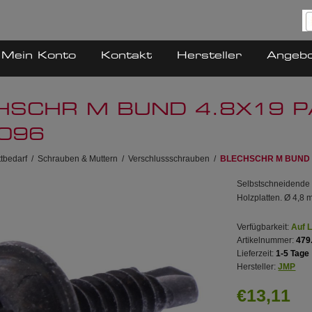
Mein Konto
Kontakt
Hersteller
Angeb
HSCHR M BUND 4.8X19 P
096
tbedarf
/
Schrauben & Muttern
/
Verschlussschrauben
/
BLECHSCHR M BUND 4
Selbstschneidende 
Holzplatten. Ø 4,8
Verfügbarkeit:
Auf 
Artikelnummer:
479
Lieferzeit:
1-5 Tage
Hersteller:
JMP
€13,11