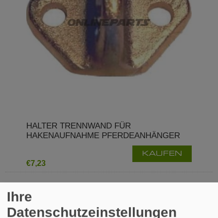
HALTER TRENNWAND FÜR
HAKENAUFNAHME PFERDEANHÄNGER
KAUFEN
€7,23
Ihre
Datenschutzeinstellungen