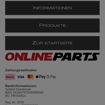
I
NFORMATIONEN
P
RODUKTE
Z
UR STARTSEITE
Zahlungsmethoden
Bankinformationen:
Sydjysk Sparekasse
IBAN: DK3697970000588369
BIC: FROSDK21
Reg. no.: 9733