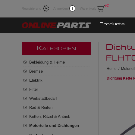
(0)
Registrierung
Anmelden
Warenkorb
Products
Dicht
K
ATEGORIEN
FLHTC
Bekleidung & Helme
Home
/
Motorte
Bremse
Dichtung Kette 
Elektrik
Filter
Werkstattbedarf
Rad & Reifen
Ketten, Ritzel & Antrieb
Motorteile und Dichtungen