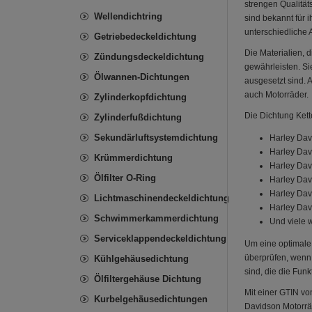
strengen Qualität
Wellendichtring
sind bekannt für 
unterschiedliche
Getriebedeckeldichtung
Die Materialien, 
Zündungsdeckeldichtung
gewährleisten. Si
Ölwannen-Dichtungen
ausgesetzt sind. 
auch Motorräder.
Zylinderkopfdichtung
Die Dichtung Kett
Zylinderfußdichtung
Sekundärluftsystemdichtung
Harley Da
Harley Da
Krümmerdichtung
Harley Da
Ölfilter O-Ring
Harley Dav
Harley Da
Lichtmaschinendeckeldichtung
Harley Da
Schwimmerkammerdichtung
Und viele w
Serviceklappendeckeldichtung
Um eine optimale
überprüfen, wenn 
Kühlgehäusedichtung
sind, die die Fun
Ölfiltergehäuse Dichtung
Mit einer GTIN v
Kurbelgehäusedichtungen
Davidson Motorräd