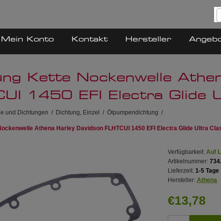
Mein Konto
Kontakt
Hersteller
Angeb
ung Kette Nockenwelle Athe
UI 1450 EFI Electra Glide U
ile und Dichtungen
/
Dichtung, Einzel
/
Ölpumpendichtung
/
Nockenwelle Athena Harley Davidson FLHTCUI 1450 EFI Electra Glide Ultra Cla
Verfügbarkeit:
Auf 
Artikelnummer:
734
Lieferzeit:
1-5 Tage
Hersteller:
Athena
€13,78