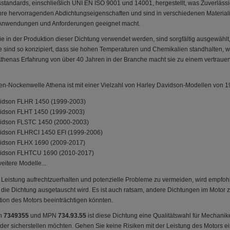
sstandards, einschließlich UNI EN ISO 9001 und 14001, hergestellt, was Zuverläss
ihre hervorragenden Abdichtungseigenschaften und sind in verschiedenen Materialie
 Anwendungen und Anforderungen geeignet macht.
die in der Produktion dieser Dichtung verwendet werden, sind sorgfältig ausgewähl
e sind so konzipiert, dass sie hohen Temperaturen und Chemikalien standhalten, w
Athenas Erfahrung von über 40 Jahren in der Branche macht sie zu einem vertraue
en-Nockenwelle Athena ist mit einer Vielzahl von Harley Davidson-Modellen von 1
vidson FLHR 1450 (1999-2003)
vidson FLHT 1450 (1999-2003)
vidson FLSTC 1450 (2000-2003)
idson FLHRCI 1450 EFI (1999-2006)
vidson FLHX 1690 (2009-2017)
vidson FLHTCU 1690 (2010-2017)
eitere Modelle...
 Leistung aufrechtzuerhalten und potenzielle Probleme zu vermeiden, wird empfo
die Dichtung ausgetauscht wird. Es ist auch ratsam, andere Dichtungen im Motor 
ktion des Motors beeinträchtigen könnten.
on
7349355
und MPN
734.93.55
ist diese Dichtung eine Qualitätswahl für Mechanike
er sicherstellen möchten. Gehen Sie keine Risiken mit der Leistung des Motors ein