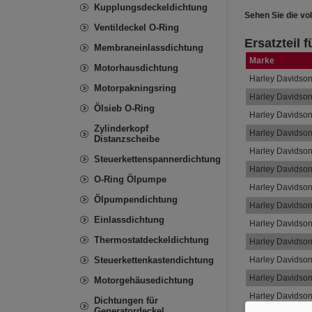
Kupplungsdeckeldichtung
Sehen Sie die vol
Ventildeckel O-Ring
Ersatzteil 
Membraneinlassdichtung
Marke
Motorhausdichtung
Harley Davidso
Motorpakningsring
Harley Davidso
Ölsieb O-Ring
Harley Davidso
Zylinderkopf
Harley Davidso
Distanzscheibe
Harley Davidso
Steuerkettenspannerdichtung
Harley Davidso
O-Ring Ölpumpe
Harley Davidso
Ölpumpendichtung
Harley Davidso
Einlassdichtung
Harley Davidso
Thermostatdeckeldichtung
Harley Davidso
Steuerkettenkastendichtung
Harley Davidso
Harley Davidso
Motorgehäusedichtung
Harley Davidso
Dichtungen für
Generatordeckel