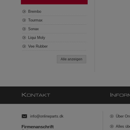
Brembo
Tourmax
Sonax
Liqui Moly
Vee Rubber
Alle anzeigen
K
I
ONTAKT
NFOR
info@onlineparts.dk
Über On
Firmenanschrift
Alles üb