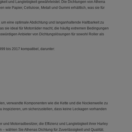
igkeit und Langlebigkeit gewährleistet. Die Dichtungen von Athena
n wie Papier, Cellulose, Metall und Gummi erhältlich, was sie für
t, um eine optimale Abdichtung und langanhaltende Haltbarkeit zu
as sie ideal für Motorräder macht, die häufig extremen Bedingungen
nswürdigen Anbieter von Dichtungslösungen für sowohl Roller als
999 bis 2017 kompatibel, darunter:
hlen, verwandte Komponenten wie die Kette und die Nockenwelle zu
zu inspizieren, um sicherzustellen, dass keine Leckagen vorhanden
r und Motorradbesitzer, die Effizienz und Langlebigkeit ihrer Harley
 – wählen Sie Athenas Dichtung für Zuverlässigkeit und Qualität.