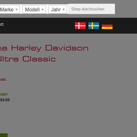
ot
na Harley Davidson
ltra Classic
ssic
Lager
.93.55