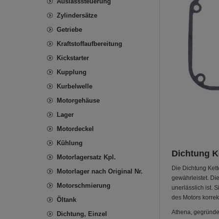
Auslasssteuerung
Zylindersätze
Getriebe
Kraftstoffaufbereitung
Kickstarter
Kupplung
Kurbelwelle
Motorgehäuse
Lager
Motordeckel
Kühlung
Dichtung K
Motorlagersatz Kpl.
Die Dichtung Kett
Motorlager nach Original Nr.
gewährleistet. Di
Motorschmierung
unerlässlich ist. 
des Motors korrek
Öltank
Athena, gegründet
Dichtung, Einzel