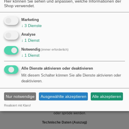
Hier können Sie sehen und anpassen, welche Informationen der
Motorrad-Umgebungen ab, einschließlich Einflüssen durch
Shop verwendet.
Motorwärme und Außenbedingungen.
Elektrische Isolation: ja — die Verpackung fungiert als isolierende
Barriere um die Leiter in der Steckverbindung.
Marketing
↓
3
Dienste
Abmessungen und physikalische Daten
Analyse
Außendurchmesser (D): ca. 3,9 mm.
↓
1
Dienst
Innenöffnung: ca. 1,75 mm (für Leiter 1,0–1,5 mm² angepasst).
Länge: ca. 7,8 mm.
Notwendig
(immer erforderlich)
↓
1
Dienst
Anwendungstipps für Fachleute
Vor dem Montieren den Innendurchmesser des Steckgehäuses
Alle Dienste aktivieren oder deaktivieren
(Repline-Typ) prüfen, um eine korrekte Abdichtung und Festhalt zu
Mit diesem Schalter können Sie alle Dienste aktivieren oder
gewährleisten.
deaktivieren.
Verwenden Sie geeignete Leiter: Bei zu dünnen Leitern kann die
Abdichtung der Verpackung beeinträchtigt sein; bei zu kräftigen Leitern
kann die Montage schwierig oder die Verpackung beschädigt werden.
Nur notwendige
Ausgewählte akzeptieren
Alle akzeptieren
Den Zustand der Verpackung bei Wiederverwendung prüfen —
Realisiert mit Klaro!
Elastomere können mit Alterung und chemischer Einflussnahme hart
oder spröde werden.
Technische Daten (Auszug)