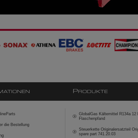
P
MATIONEN
RODUKTE
lineParts
GlobalGas Kältemittel R134a 12 k
Flaschenpfand
er die Bestellung
Steuerkette Originalersatzteil Ori
spare part 741.20.03
ng