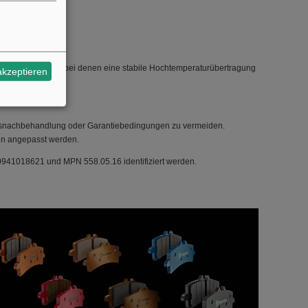
hohe Belastung), bei denen eine stabile Hochtemperaturübertragung
akzeptieren
gasnachbehandlung oder Garantiebedingungen zu vermeiden.
gen angepasst werden.
941018621 und MPN 558.05.16 identifiziert werden.