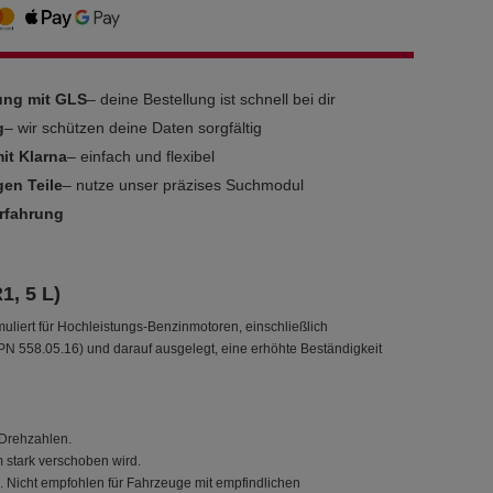
rung mit GLS
– deine Bestellung ist schnell bei dir
g
– wir schützen deine Daten sorgfältig
it Klarna
– einfach und flexibel
gen Teile
– nutze unser präzises Suchmodul
Erfahrung
1, 5 L)
muliert für Hochleistungs-Benzinmotoren, einschließlich
N 558.05.16) und darauf ausgelegt, eine erhöhte Beständigkeit
Drehzahlen.
m stark verschoben wird.
Nicht empfohlen für Fahrzeuge mit empfindlichen