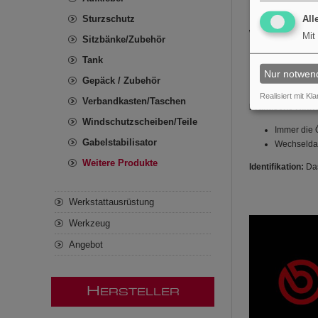
Geeignet fü
Sturzschutz
All
Wer dieses Produk
Mit
Sitzbänke/Zubehör
Mechanisch
Tank
Motorrad- 
Nur notwen
Gepäck / Zubehör
und Verschl
Realisiert mit Kla
Verbandkasten/Taschen
Praktische Hinw
Windschutzscheiben/Teile
Immer die 
Gabelstabilisator
Wechseldau
Weitere Produkte
Identifikation:
Das
Werkstattausrüstung
Werkzeug
Angebot
H
ERSTELLER