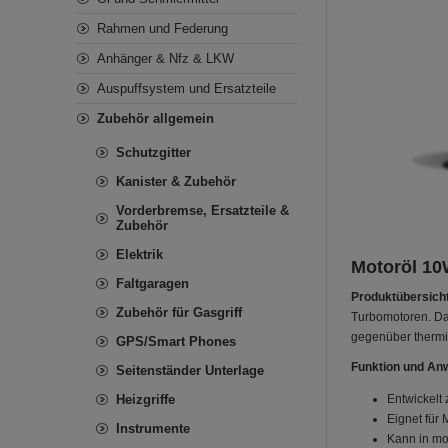
Rahmen und Federung
Anhänger & Nfz & LKW
Auspuffsystem und Ersatzteile
Zubehör allgemein
Schutzgitter
Kanister & Zubehör
Vorderbremse, Ersatzteile &
Zubehör
Elektrik
Motoröl 10
Faltgaragen
Produktübersicht
Zubehör für Gasgriff
Turbomotoren. Da
gegenüber thermi
GPS/Smart Phones
Funktion und An
Seitenständer Unterlage
Heizgriffe
Entwickelt
Eignet für 
Instrumente
Kann in mo