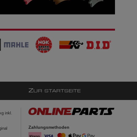
Z
UR STARTSEITE
g inkl.
Zahlungsmethoden
ginal