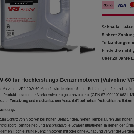
Schnelle Liefe
Sichere Zahlun
Teilzahlungen m
Finde die richti
Über 20 Jahre 
W-60 für Hochleistungs-Benzinmotoren (Valvoline VR
:
Valvoline VR1 10W-60 Motoröl wird in einem 5-Liter-Behälter geliefert und ist for
s Produkt ist unter der Marke Valvoline gekennzeichnet (GTIN 8710941018621, MP
scher Zersetzung und mechanischem Verschleiß bei hohen Drehzahlen zu liefern.
wendung:
 zum Schutz von Motoren bei hohen Belastungen, hohen Temperaturen und hohen 
Motorsport, Rennbetrieb und anspruchsvolle Straßensituationen, in denen der Ölfil
dernen Hochleistungs-Benzinmotoren mit oder ohne Aufladung verwendet werden. 