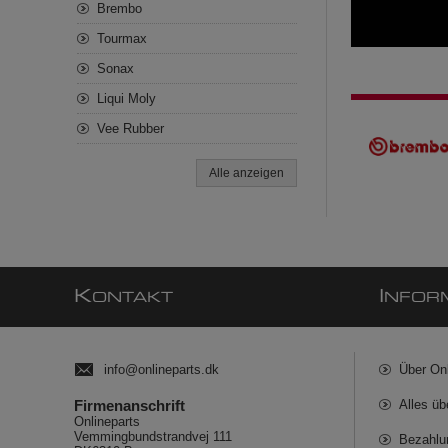
Brembo
Tourmax
Sonax
Liqui Moly
Vee Rubber
Alle anzeigen
K
I
ONTAKT
NFOR
info@onlineparts.dk
Über On
Firmenanschrift
Alles üb
Onlineparts
Vemmingbundstrandvej 111
Bezahlu