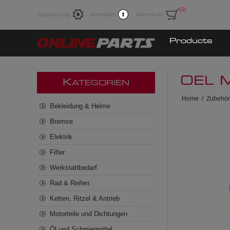
(0)
Registrierung
Anmelden
Warenkorb
Products
OEL 
K
ATEGORIEN
Home
/
Zubehör
Bekleidung & Helme
Bremse
Elektrik
Filter
Werkstattbedarf
Rad & Reifen
Ketten, Ritzel & Antrieb
Motorteile und Dichtungen
Öl und Schmiermittel