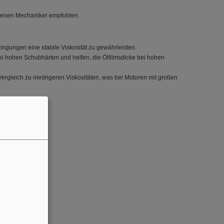
hrenen Mechaniker empfohlen.
ngungen eine stabile Viskosität zu gewährleisten.
i hohen Schubhärten und helfen, die Ölfilmsdicke bei hohen
ergleich zu niedrigeren Viskositäten, was bei Motoren mit großen