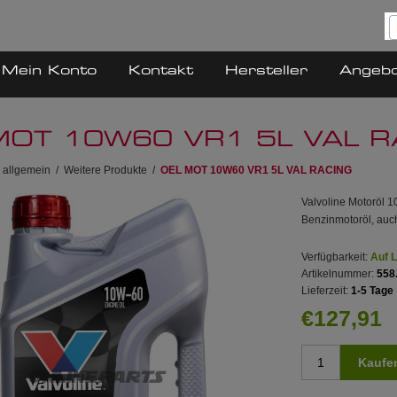
Mein Konto
Kontakt
Hersteller
Angeb
MOT 10W60 VR1 5L VAL R
 allgemein
/
Weitere Produkte
/
OEL MOT 10W60 VR1 5L VAL RACING
Valvoline Motoröl 
Benzinmotoröl, auc
Verfügbarkeit:
Auf 
Artikelnummer:
558
Lieferzeit:
1-5 Tage
€127,91
Kaufe