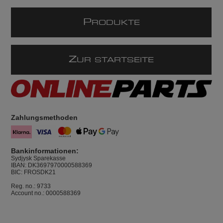
P
RODUKTE
Z
UR STARTSEITE
Zahlungsmethoden
Bankinformationen:
Sydjysk Sparekasse
IBAN: DK3697970000588369
BIC: FROSDK21
Reg. no.: 9733
Account no.: 0000588369