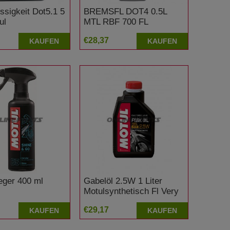
ssigkeit Dot5.1 5
BREMSFL DOT4 0.5L
ul
MTL RBF 700 FL
€28,37
KAUFEN
KAUFEN
leger 400 ml
Gabelöl 2.5W 1 Liter
Motulsynthetisch Fl Very
Light Yamaha YZF-R6
€29,17
KAUFEN
KAUFEN
600