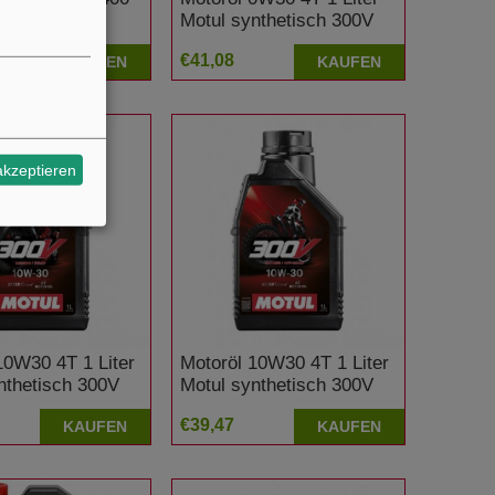
e9
Motul synthetisch 300V
Factory Line Road Racing
€41,08
KAUFEN
KAUFEN
akzeptieren
10W30 4T 1 Liter
Motoröl 10W30 4T 1 Liter
nthetisch 300V
Motul synthetisch 300V
Line Road Racing
Factory Line Offroad
€39,47
KAUFEN
KAUFEN
Racing