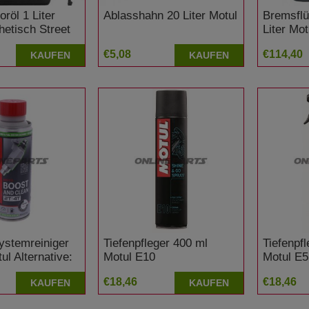
oröl 1 Liter
Ablasshahn 20 Liter Motul
Bremsflü
hetisch Street
Liter Mot
€5,08
€114,40
KAUFEN
KAUFEN
systemreiniger
Tiefenpfleger 400 ml
Tiefenpf
ul Alternative:
Motul E10
Motul E5
€18,46
€18,46
KAUFEN
KAUFEN