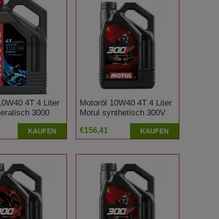
10W40 4T 4 Liter
Motoröl 10W40 4T 4 Liter
eralisch 3000
Motul synthetisch 300V
Factory Line Offroad
€156,41
KAUFEN
KAUFEN
Racing