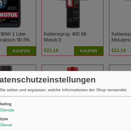
 90W 1 Liter
Kettenspray 400 Ml
Kettensp
ralisch 90 PA
Motulc3
Motuljm
€21,14
€21,14
KAUFEN
KAUFEN
Datenschutzeinstellungen
Sie sehen und anpassen, welche Informationen der Shop verwendet.
keting
Dienste
lyse
Dienst
ay Weiß 400 Ml
Motorrad