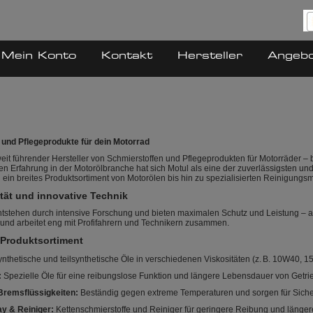
Mein Konto
Kontakt
Hersteller
Angeb
 und Pflegeprodukte für dein Motorrad
tweit führender Hersteller von Schmierstoffen und Pflegeprodukten für Motorräder – 
en Erfahrung in der Motorölbranche hat sich Motul als eine der zuverlässigsten und
in breites Produktsortiment von Motorölen bis hin zu spezialisierten Reinigungsmi
tät und innovative Technik
ntstehen durch intensive Forschung und bieten maximalen Schutz und Leistung – a
 und arbeitet eng mit Profifahrern und Technikern zusammen.
Produktsortiment
nthetische und teilsynthetische Öle in verschiedenen Viskositäten (z. B. 10W40, 1
:
Spezielle Öle für eine reibungslose Funktion und längere Lebensdauer von Getrie
Bremsflüssigkeiten:
Beständig gegen extreme Temperaturen und sorgen für Sicherh
y & Reiniger:
Kettenschmierstoffe und Reiniger für geringere Reibung und längere