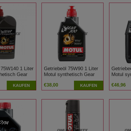
 75W140 1 Liter
Getriebeöl 75W90 1 Liter
Getriebe
hetisch Gear
Motul synthetisch Gear
Motul sy
on Honda ST
300
300 LS
€38,00
€46,96
KAUFEN
KAUFEN
European