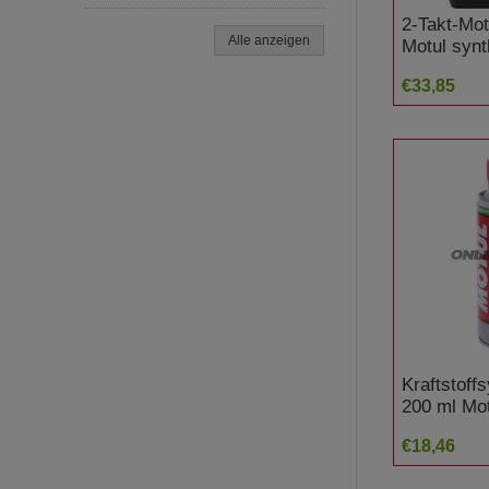
2-Takt-Mot
Alle anzeigen
Motul synt
Rider
€33,85
Kraftstoff
200 ml Mot
7140558
€18,46