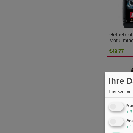
Getriebeöl
Motul mine
€49,77
Ihre 
Hier können 
Mar
↓
3
Ana
↓
1
Kettenspr