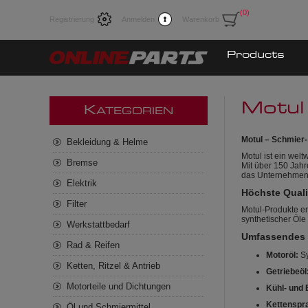
(0)
Registrierung
Anmelden
Warenkorb
Products
Motul
K
ATEGORIEN
Motul – Schmier-
Bekleidung & Helme
Motul ist ein wel
Bremse
Mit über 150 Jahr
das Unternehmen e
Elektrik
Höchste Quali
Filter
Motul-Produkte e
synthetischer Öle
Werkstattbedarf
Umfassendes 
Rad & Reifen
Motoröl:
Sy
Ketten, Ritzel & Antrieb
Getriebeöl
Motorteile und Dichtungen
Kühl- und 
Kettenspra
Öl und Schmiermittel