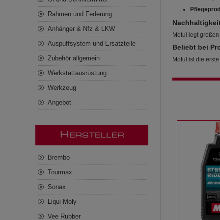
Pflegeprod
Rahmen und Federung
Nachhaltigkei
Anhänger & Nfz & LKW
Motul legt großen
Auspuffsystem und Ersatzteile
Beliebt bei Pr
Zubehör allgemein
Motul ist die erst
Werkstattausrüstung
Werkzeug
Angebot
H
ERSTELLER
Brembo
Tourmax
Sonax
Liqui Moly
Vee Rubber