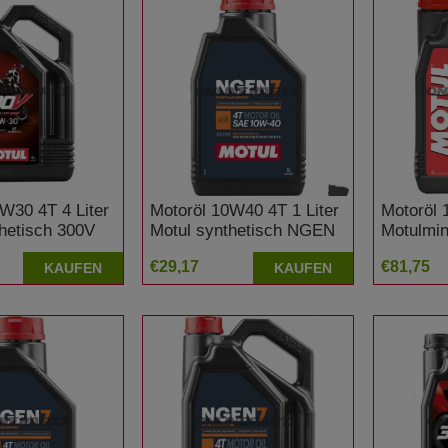
W30 4T 4 Liter
Motoröl 10W40 4T 1 Liter
Motoröl 
hetisch 300V
Motul synthetisch NGEN
Motulmin
ne Offroad
7
€29,17
€81,75
KAUFEN
KAUFEN