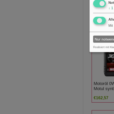
Not
Motulc4
↓
1
€30,24
All
Mit
Nur notwen
Realisiert mit Kla
Motoröl 0W
Motul synt
Factory L
€162,57