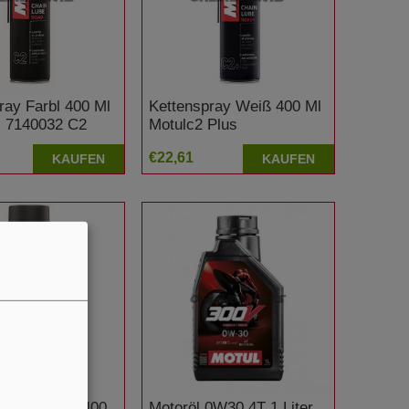
ray Farbl 400 Ml
Kettenspray Weiß 400 Ml
c 7140032 C2
Motulc2 Plus
€22,61
KAUFEN
KAUFEN
reiniger Tro 400
Motoröl 0W30 4T 1 Liter