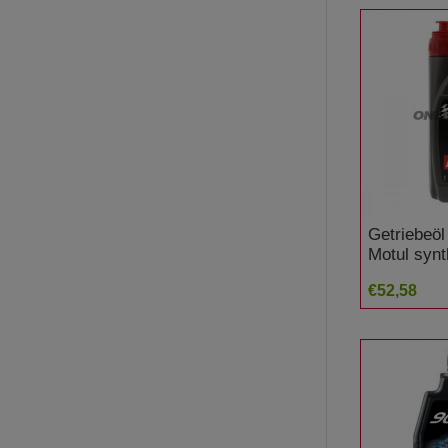
Getriebeöl
Motul synt
Competiti
€52,58
1100 Pan 