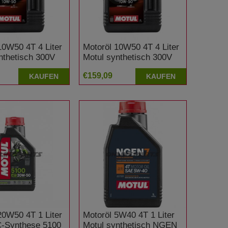
10W50 4T 4 Liter
Motoröl 10W50 4T 4 Liter
nthetisch 300V
Motul synthetisch 300V
Line Road Racing
Factory Line Offroad
€159,09
KAUFEN
KAUFEN
Racing
20W50 4T 1 Liter
Motoröl 5W40 4T 1 Liter
C-Synthese 5100
Motul synthetisch NGEN