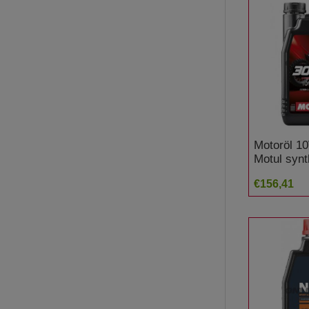
Motoröl 10
Motul synt
Factory Li
€156,41
Racing